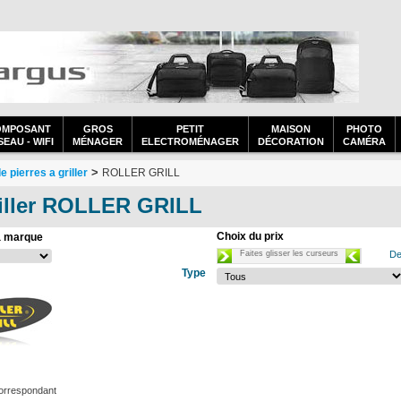
OMPOSANT
GROS
PETIT
MAISON
PHOTO
EAU - WIFI
MÉNAGER
ELECTROMÉNAGER
DÉCORATION
CAMÉRA
>
e pierres a griller
ROLLER GRILL
griller ROLLER GRILL
Choix du prix
a marque
Faites glisser les curseurs
De
Type
orrespondant