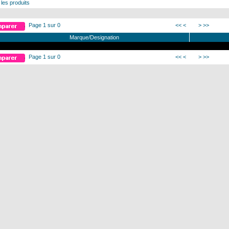
 les produits
Page 1 sur 0
<<
<
>
>>
Marque/Designation
Page 1 sur 0
<<
<
>
>>