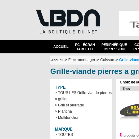
PC - ÉCRAN
PÉRIPHÉRIQUE
C
ACCUEIL
TABLETTE
IMPRESSION
RES
>
>
>
Electromenager
Cuisson
Grille-viand
Accueil
Grille-viande pierres a 
Choix de l
TYPE
> TOUS LES Grille-viande pierres
a griller
> Grill et pierrade
> Plancha
> Multifonction
MARQUE
0
> TOUTES
produits c