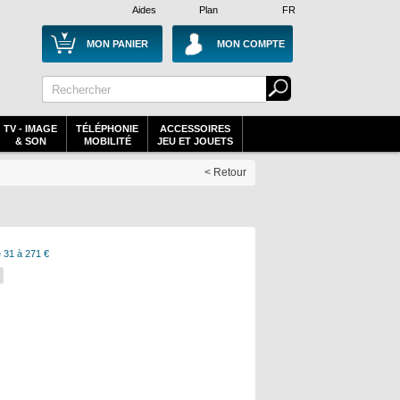
Aides
Plan
FR
MON PANIER
MON COMPTE
TV - IMAGE
TÉLÉPHONIE
ACCESSOIRES
& SON
MOBILITÉ
JEU ET JOUETS
< Retour
 31 à 271 €