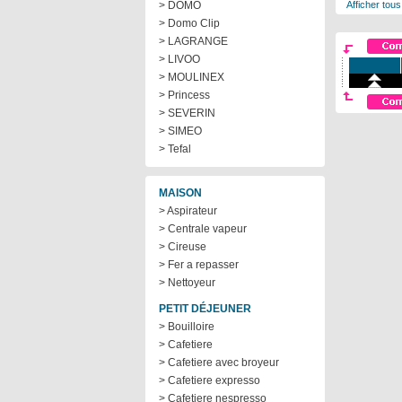
> DOMO
Afficher tous
> Domo Clip
> LAGRANGE
> LIVOO
> MOULINEX
> Princess
> SEVERIN
> SIMEO
> Tefal
MAISON
> Aspirateur
> Centrale vapeur
> Cireuse
> Fer a repasser
> Nettoyeur
PETIT DÉJEUNER
> Bouilloire
> Cafetiere
> Cafetiere avec broyeur
> Cafetiere expresso
> Cafetiere nespresso