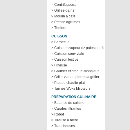
> Centrifugeuse
> Grilles-pains
> Moulin a cafe
> Presse agrumes
> Theiere
CUISSON
> Barbecue
> Cuiseurs vapeur riz pates oeufs
> Cuisson conviviale
> Cuisson festive
> Friteuse
> Gaufrier et croque-monsieur
> Grille-viande pierres a griller
> Plaque chauffe plat
> Tajines Woks Mijoteurs
PRÉPARATION CULINAIRE
> Balance de cuisine
> Carafes filtrantes
> Robot
> Tireuse a biere
> Trancheuses