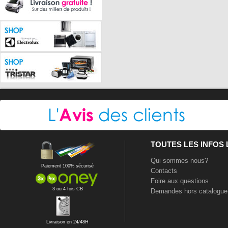
TOUTES LES INFOS
Qui sommes nous?
Paiement 100% sécurisé
Contacts
Foire aux questions
3 ou 4 fois CB
Demandes hors catalogue
Livraison en 24/48H