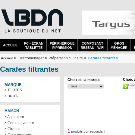
PC - ÉCRAN
PÉRIPHÉRIQUE
COMPOSANT
GROS
ACCUEIL
TABLETTE
IMPRESSION
RESEAU - WIFI
MÉNAGER
>
>
>
Electromenager
Préparation culinaire
Carafes filtrantes
Accueil
Carafes filtrantes
Choix 
Choix de la marque
MARQUE
Faite
> TOUTES
> BRITA
MAISON
> Aspirateur
> Centrale vapeur
> Cireuse
1
produits correspondant