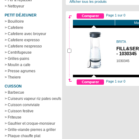
> Fer a repasser
Afficher tous les produits
> Nettoyeur
PETIT DÉJEUNER
Page 1 sur 0
> Bouilloire
Ma
> Cafetiere
> Cafetiere avec broyeur
> Cafetiere expresso
BRITA
> Cafetiere nespresso
FILL&SERV
> Centrifugeuse
- 1030345
> Grilles-pains
1030345
> Moulin a cafe
> Presse agrumes
> Theiere
Page 1 sur 0
CUISSON
> Barbecue
> Cuiseurs vapeur riz pates oeufs
> Cuisson conviviale
> Cuisson festive
> Friteuse
> Gaufrier et croque-monsieur
> Grille-viande pierres a griller
> Plaque chauffe plat