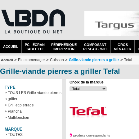
PC - ÉCRAN
PÉRIPHÉRIQUE
COMPOSANT
GROS
ACCUEIL
TABLETTE
IMPRESSION
RESEAU - WIFI
MÉNAGER
>
>
>
>
Electromenager
Cuisson
Grille-viande pierres a griller
Tefal
Accueil
Grille-viande pierres a griller Tefal
Choix de la marque
TYPE
> TOUS LES Grille-viande pierres
a griller
> Grill et pierrade
> Plancha
> Multifonction
MARQUE
5
> TOUTES
produits correspondants