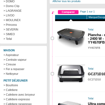
> DOMO
Afficher tous les produits
> Domo Clip
> LAGRANGE
Page 1 sur 1
> LIVOO
Marque/Desig
> MOULINEX
> Princess
> SEVERIN
Tefal
> SIMEO
Plancha - 
- 2400 W -
> Tefal
YY4570FB
YY4570FB
MAISON
> Aspirateur
> Centrale vapeur
> Cireuse
Tefal
> Fer a repasser
> Nettoyeur
GC271D1
GC271D10
PETIT DÉJEUNER
> Bouilloire
> Cafetiere
> Cafetiere avec broyeur
Tefal
> Cafetiere expresso
Ultra com
> Cafetiere nespresso