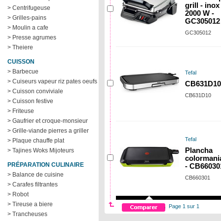
grill - inox
> Centrifugeuse
2000 W -
> Grilles-pains
GC305012
> Moulin a cafe
GC305012
> Presse agrumes
> Theiere
CUISSON
> Barbecue
Tefal
> Cuiseurs vapeur riz pates oeufs
CB631D10
> Cuisson conviviale
CB631D10
> Cuisson festive
> Friteuse
> Gaufrier et croque-monsieur
> Grille-viande pierres a griller
Tefal
> Plaque chauffe plat
Plancha
> Tajines Woks Mijoteurs
colormani
PRÉPARATION CULINAIRE
- CB66030
> Balance de cuisine
CB660301
> Carafes filtrantes
> Robot
> Tireuse a biere
Page 1 sur 1
> Trancheuses