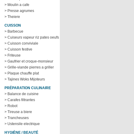
> Moulin a cafe
> Presse agrumes
> Theiere
CUISSON
> Barbecue
> Cuiseurs vapeur riz pates oeufs
> Cuisson conviviale
> Cuisson festive
> Friteuse
> Gaufrier et croque-monsieur
> Grille-viande pierres a griller
> Plaque chauffe plat
> Tajines Woks Mijoteurs
PRÉPARATION CULINAIRE
> Balance de cuisine
> Carafes filtrantes
> Robot
> Tireuse a biere
> Trancheuses
> Ustensile electrique
HYGIÈNE / BEAUTÉ