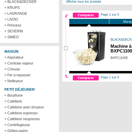
> BLACK&DECKER
Afficher tous les produits
> KRUPS
> LAGRANGE
Page 1 sur 0
> LIVOO
Marqu
> Princess
> SEVERIN
> SIMEO
BLACK&DECK
Machine à
BXPC110
MAISON
> Aspirateur
BXPC1100E
> Centrale vapeur
> Cireuse
> Fer a repasser
Page 1 sur 0
> Nettoyeur
PETIT DÉJEUNER
> Bouilloire
> Cafetiere
> Cafetiere avec broyeur
> Cafetiere expresso
> Cafetiere nespresso
> Centrifugeuse
> Grilles-pains