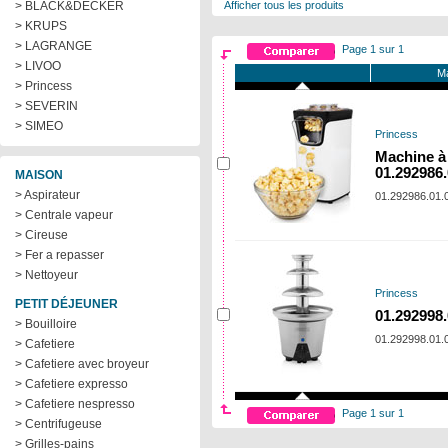
> BLACK&DECKER
Afficher tous les produits
> KRUPS
> LAGRANGE
Page 1 sur 1
> LIVOO
Ma
> Princess
> SEVERIN
> SIMEO
Princess
Machine à
01.292986.
MAISON
> Aspirateur
01.292986.01.
> Centrale vapeur
> Cireuse
> Fer a repasser
> Nettoyeur
Princess
PETIT DÉJEUNER
01.292998.
> Bouilloire
01.292998.01.
> Cafetiere
> Cafetiere avec broyeur
> Cafetiere expresso
> Cafetiere nespresso
Page 1 sur 1
> Centrifugeuse
> Grilles-pains