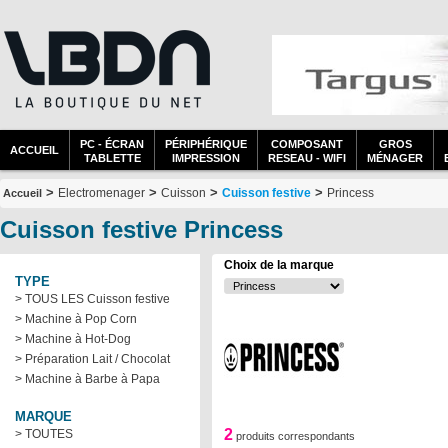
PC - ÉCRAN
PÉRIPHÉRIQUE
COMPOSANT
GROS
ACCUEIL
TABLETTE
IMPRESSION
RESEAU - WIFI
MÉNAGER
>
>
>
>
Electromenager
Cuisson
Cuisson festive
Princess
Accueil
Cuisson festive Princess
Choix de la marque
TYPE
> TOUS LES Cuisson festive
> Machine à Pop Corn
> Machine à Hot-Dog
> Préparation Lait / Chocolat
> Machine à Barbe à Papa
MARQUE
2
> TOUTES
produits correspondants