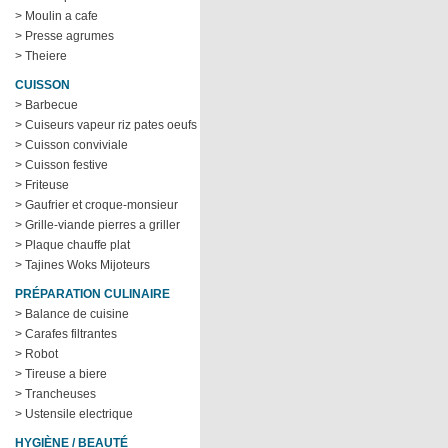
> Moulin a cafe
> Presse agrumes
> Theiere
CUISSON
> Barbecue
> Cuiseurs vapeur riz pates oeufs
> Cuisson conviviale
> Cuisson festive
> Friteuse
> Gaufrier et croque-monsieur
> Grille-viande pierres a griller
> Plaque chauffe plat
> Tajines Woks Mijoteurs
PRÉPARATION CULINAIRE
> Balance de cuisine
> Carafes filtrantes
> Robot
> Tireuse a biere
> Trancheuses
> Ustensile electrique
HYGIÈNE / BEAUTÉ