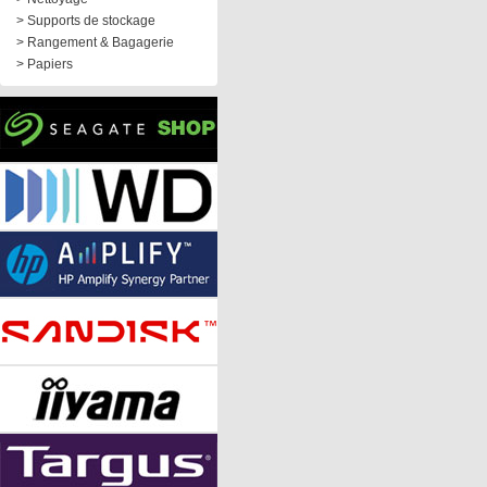
> Supports de stockage
> Rangement & Bagagerie
> Papiers