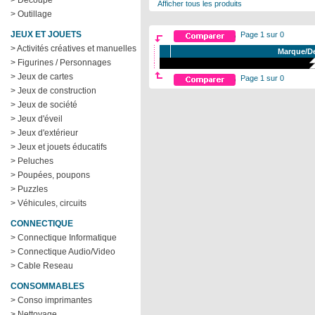
> Decoupe
Afficher tous les produits
> Outillage
JEUX ET JOUETS
Page 1 sur 0
> Activités créatives et manuelles
Marque/De
> Figurines / Personnages
> Jeux de cartes
Page 1 sur 0
> Jeux de construction
> Jeux de société
> Jeux d'éveil
> Jeux d'extérieur
> Jeux et jouets éducatifs
> Peluches
> Poupées, poupons
> Puzzles
> Véhicules, circuits
CONNECTIQUE
> Connectique Informatique
> Connectique Audio/Video
> Cable Reseau
CONSOMMABLES
> Conso imprimantes
> Nettoyage