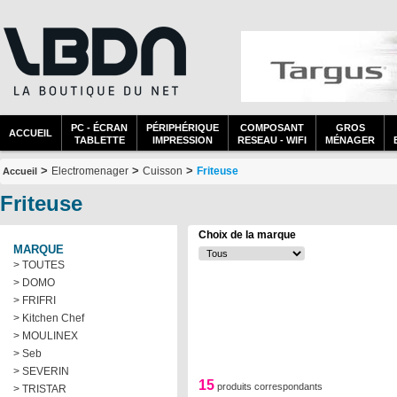
PC - ÉCRAN
PÉRIPHÉRIQUE
COMPOSANT
GROS
ACCUEIL
TABLETTE
IMPRESSION
RESEAU - WIFI
MÉNAGER
>
>
>
Electromenager
Cuisson
Friteuse
Accueil
Friteuse
Choix de la marque
MARQUE
> TOUTES
> DOMO
> FRIFRI
> Kitchen Chef
> MOULINEX
> Seb
> SEVERIN
15
produits correspondants
> TRISTAR