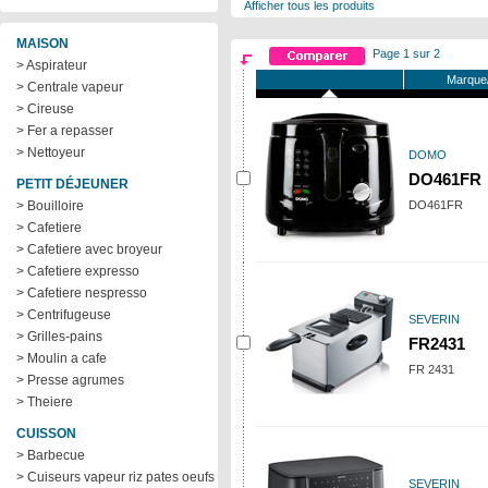
Afficher tous les produits
MAISON
Page 1 sur 2
> Aspirateur
Marque/
> Centrale vapeur
> Cireuse
> Fer a repasser
> Nettoyeur
DOMO
DO461FR
PETIT DÉJEUNER
> Bouilloire
DO461FR
> Cafetiere
> Cafetiere avec broyeur
> Cafetiere expresso
> Cafetiere nespresso
> Centrifugeuse
SEVERIN
> Grilles-pains
FR2431
> Moulin a cafe
FR 2431
> Presse agrumes
> Theiere
CUISSON
> Barbecue
> Cuiseurs vapeur riz pates oeufs
SEVERIN