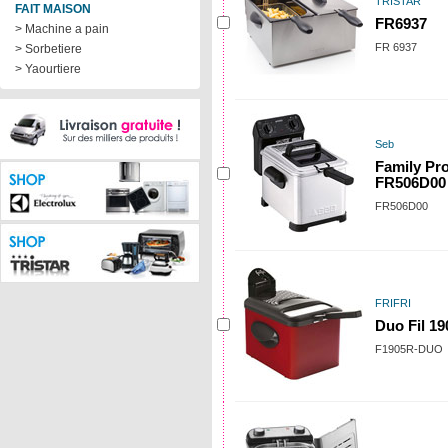
TRISTAR
FAIT MAISON
FR6937
> Machine a pain
FR 6937
> Sorbetiere
> Yaourtiere
Seb
Family Pro
FR506D00
FR506D00
FRIFRI
Duo Fil 1
F1905R-DUO