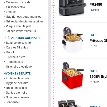
> Cuisson conviviale
FR2490
> Cuisson festive
FR2490
> Friteuse
> Gaufrier et croque-monsieur
> Grille-viande pierres a griller
> Plaque chauffe plat
> Tajines Woks Mijoteurs
FRIFRI
PRÉPARATION CULINAIRE
Friteuse 1
> Balance de cuisine
F1518
> Carafes filtrantes
> Robot
> Tireuse a biere
> Trancheuses
> Ustensile electrique
FRIFRI
HYGIÈNE / BEAUTÉ
1905R Sty
> Epilation feminine
F1905R
> Hygiene dentaire
> Rasoir masculin
> Sante / bien-etre
> Soin des cheveux
> Tondeuse