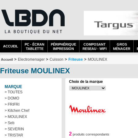
PC - ÉCRAN
PÉRIPHÉRIQUE
COMPOSANT
GROS
ACCUEIL
TABLETTE
IMPRESSION
RESEAU - WIFI
MÉNAGER
>
>
>
>
Electromenager
Cuisson
Friteuse
MOULINEX
Accueil
Friteuse MOULINEX
Choix de la marque
MARQUE
> TOUTES
> DOMO
> FRIFRI
> Kitchen Chef
> MOULINEX
> Seb
> SEVERIN
2
produits correspondants
> TRISTAR