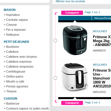
Afficher tous les produits
MAISON
Page 1 sur 1
> Aspirateur
Marque/Desig
> Centrale vapeur
> Cireuse
> Fer a repasser
MOULINEX
> Nettoyeur
Friteuse 
Mega 2kg -
PETIT DÉJEUNER
- AM48087
> Bouilloire
AM480870
> Cafetiere
> Cafetiere avec broyeur
> Cafetiere expresso
MOULINEX
> Cafetiere nespresso
Friteuse 
> Centrifugeuse
Uno -
> Grilles-pains
blanc/noir 
> Moulin a cafe
1800 W
AM312010
> Presse agrumes
> Theiere
AM312010
CUISSON
Page 1 sur 1
> Barbecue
> Cuiseurs vapeur riz pates oeufs