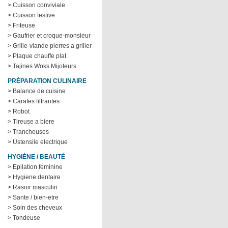
> Cuisson conviviale
> Cuisson festive
> Friteuse
> Gaufrier et croque-monsieur
> Grille-viande pierres a griller
> Plaque chauffe plat
> Tajines Woks Mijoteurs
PRÉPARATION CULINAIRE
> Balance de cuisine
> Carafes filtrantes
> Robot
> Tireuse a biere
> Trancheuses
> Ustensile electrique
HYGIÈNE / BEAUTÉ
> Epilation feminine
> Hygiene dentaire
> Rasoir masculin
> Sante / bien-etre
> Soin des cheveux
> Tondeuse