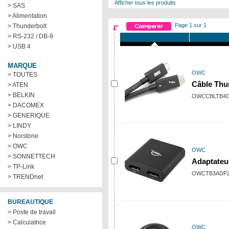
Afficher tous les produits
> SAS
> Alimentation
Page 1 sur 1
> Thunderbolt
> RS-232 / DB-9
> USB 4
MARQUE
OWC
> TOUTES
Câble Thu
> ATEN
> BELKIN
OWCCBLTB4C
> DACOMEX
> GENERIQUE
> LINDY
> Norstone
> OWC
OWC
> SONNETTECH
Adaptateu
> TP-Link
OWCTB3ADP
> TRENDnet
BUREAUTIQUE
> Poste de travail
> Calculatrice
OWC