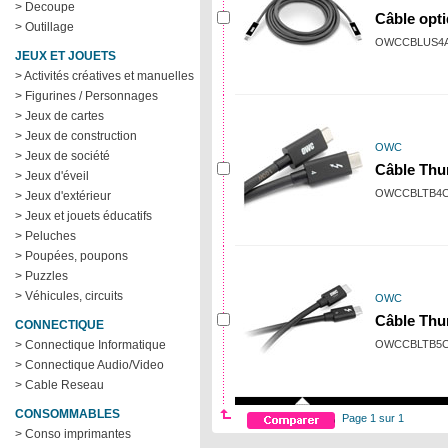
> Decoupe
Câble opt
> Outillage
OWCCBLUS4
JEUX ET JOUETS
> Activités créatives et manuelles
> Figurines / Personnages
> Jeux de cartes
> Jeux de construction
OWC
> Jeux de société
Câble Thu
> Jeux d'éveil
OWCCBLTB4C
> Jeux d'extérieur
> Jeux et jouets éducatifs
> Peluches
> Poupées, poupons
> Puzzles
> Véhicules, circuits
OWC
Câble Thu
CONNECTIQUE
> Connectique Informatique
OWCCBLTB5C
> Connectique Audio/Video
> Cable Reseau
CONSOMMABLES
Page 1 sur 1
> Conso imprimantes