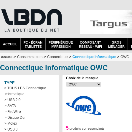
PC - ÉCRAN
PÉRIPHÉRIQUE
COMPOSANT
GROS
ACCUEIL
TABLETTE
IMPRESSION
RESEAU - WIFI
MÉNAGER
>
>
>
>
Consommables
Connectique
Connectique Informatique
OWC
Accueil
Connectique Informatique OWC
Choix de la marque
TYPE
> TOUS LES Connectique
Informatique
> USB 2.0
> SATA
> FireWire
> Disque Dur
> Molex
5
produits correspondants
> USB 3