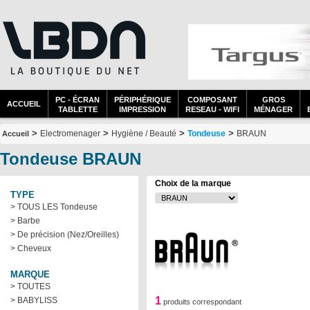
PC - ÉCRAN
PÉRIPHÉRIQUE
COMPOSANT
GROS
ACCUEIL
TABLETTE
IMPRESSION
RESEAU - WIFI
MÉNAGER
>
>
>
>
Electromenager
Hygiène / Beauté
Tondeuse
BRAUN
Accueil
Tondeuse BRAUN
Choix de la marque
TYPE
> TOUS LES Tondeuse
> Barbe
> De précision (Nez/Oreilles)
> Cheveux
MARQUE
> TOUTES
1
> BABYLISS
produits correspondant