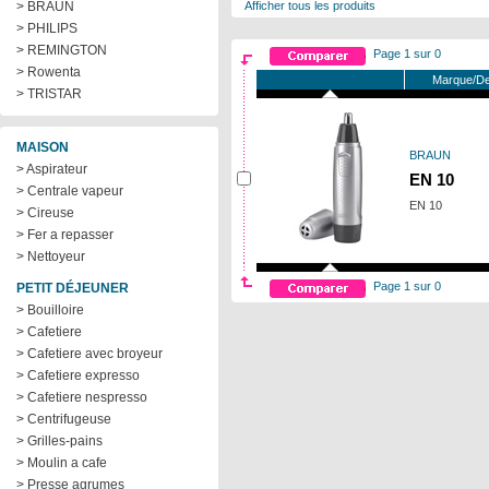
> BRAUN
Afficher tous les produits
> PHILIPS
> REMINGTON
Page 1 sur 0
> Rowenta
Marque/De
> TRISTAR
MAISON
BRAUN
> Aspirateur
EN 10
> Centrale vapeur
EN 10
> Cireuse
> Fer a repasser
> Nettoyeur
Page 1 sur 0
PETIT DÉJEUNER
> Bouilloire
> Cafetiere
> Cafetiere avec broyeur
> Cafetiere expresso
> Cafetiere nespresso
> Centrifugeuse
> Grilles-pains
> Moulin a cafe
> Presse agrumes