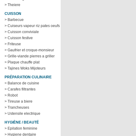
> Theiere
CUISSON
> Barbecue
> Cuiseurs vapeur riz pates oeufs
> Cuisson conviviale
> Cuisson festive
> Friteuse
> Gaufrier et croque-monsieur
> Grille-viande pierres a griller
> Plaque chauffe plat
> Tajines Woks Mijoteurs
PRÉPARATION CULINAIRE
> Balance de cuisine
> Carafes filtrantes
> Robot
> Tireuse a biere
> Trancheuses
> Ustensile electrique
HYGIÈNE / BEAUTÉ
> Epilation feminine
> Hygiene dentaire