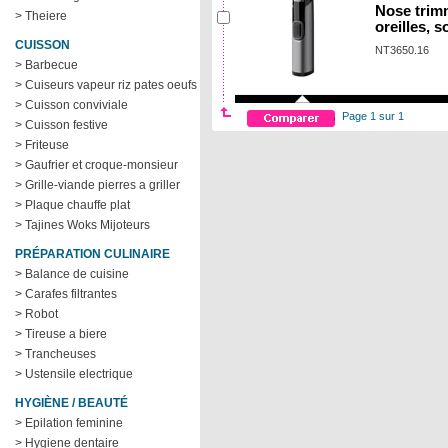
Nose trimm
> Theiere
oreilles, s
CUISSON
NT3650.16
> Barbecue
> Cuiseurs vapeur riz pates oeufs
> Cuisson conviviale
Page 1 sur 1
> Cuisson festive
> Friteuse
> Gaufrier et croque-monsieur
> Grille-viande pierres a griller
> Plaque chauffe plat
> Tajines Woks Mijoteurs
PRÉPARATION CULINAIRE
> Balance de cuisine
> Carafes filtrantes
> Robot
> Tireuse a biere
> Trancheuses
> Ustensile electrique
HYGIÈNE / BEAUTÉ
> Epilation feminine
> Hygiene dentaire