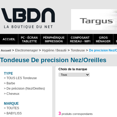
PC - ÉCRAN
PÉRIPHÉRIQUE
COMPOSANT
GROS
ACCUEIL
TABLETTE
IMPRESSION
RESEAU - WIFI
MÉNAGER
>
>
>
>
Electromenager
Hygiène / Beauté
Tondeuse
De precision Nez/O
Accueil
Tondeuse De precision Nez/Oreilles
Choix de la marque
TYPE
> TOUS LES Tondeuse
> Barbe
> De précision (Nez/Oreilles)
> Cheveux
MARQUE
> TOUTES
3
> BABYLISS
produits correspondants