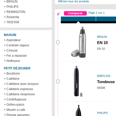
> BRAUN
Afficher tous les produits
> PHILIPS
> REMINGTON
Page 1 sur 1
> Rowenta
> TRISTAR
MAISON
BRAUN
> Aspirateur
EN 10
> Centrale vapeur
EN 10
> Cireuse
> Fer a repasser
> Nettoyeur
PETIT DÉJEUNER
> Bouilloire
BABYLISS
> Cafetiere
Tondeuse 
> Cafetiere avec broyeur
E650E
> Cafetiere expresso
> Cafetiere nespresso
> Centrifugeuse
> Grilles-pains
> Moulin a cafe
PHILIPS
> Presse agrumes