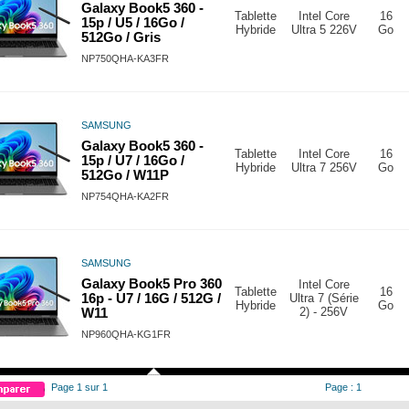
Galaxy Book5 360 -
Tablette
Intel Core
16
15p / U5 / 16Go /
Hybride
Ultra 5 226V
Go
512Go / Gris
NP750QHA-KA3FR
SAMSUNG
Galaxy Book5 360 -
Tablette
Intel Core
16
15p / U7 / 16Go /
Hybride
Ultra 7 256V
Go
512Go / W11P
NP754QHA-KA2FR
SAMSUNG
Galaxy Book5 Pro 360
Intel Core
Tablette
16
16p - U7 / 16G / 512G /
Ultra 7 (Série
Hybride
Go
2) - 256V
W11
NP960QHA-KG1FR
Page 1 sur 1
Page : 1