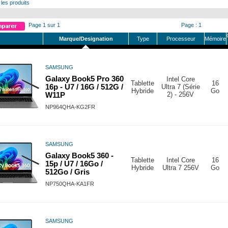
 les produits
Page 1 sur 1
Page : 1
Marque/Designation
Type
Processeur
Mémoire
SAMSUNG
Galaxy Book5 Pro 360
Intel Core
Tablette
16
16p - U7 / 16G / 512G /
Ultra 7 (Série
Hybride
Go
2) - 256V
W11P
NP964QHA-KG2FR
SAMSUNG
Galaxy Book5 360 -
Tablette
Intel Core
16
15p / U7 / 16Go /
Hybride
Ultra 7 256V
Go
512Go / Gris
NP750QHA-KA1FR
SAMSUNG