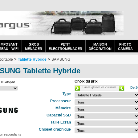
OMPOSANT
GROS
PETIT
MAISON
PHOTO
EAU - WIFI
MÉNAGER
ELECTROMÉNAGER
DÉCORATION
CAMÉRA
>
>
portable
Tablette Hybride
SAMSUNG
SUNG Tablette Hybride
Choix du prix
a marque
Faites glisser les curseurs
De 2
Type
Processeur
Mémoire
Capacité SSD
Taille Ecran
Chipset graphique
correspondants