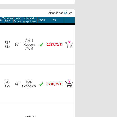
Afficher par
12
|
24
Capacité
Taille
Chipset
e
Dispo
Prix
SSD
Ecran
graphique
AMD
512
16"
Radeon
1317,71 €
Go
740M
512
Intel
14"
1718,75 €
Go
Graphics