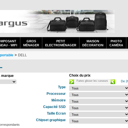
OMPOSANT
GROS
PETIT
MAISON
PHOTO
EAU - WIFI
MÉNAGER
ELECTROMÉNAGER
DÉCORATION
CAMÉRA
>
 portable
DELL
L
Choix du prix
a marque
Faites glisser les curseurs
De 2
Type
Processeur
Mémoire
Capacité SSD
Taille Ecran
Chipset graphique
correspondants