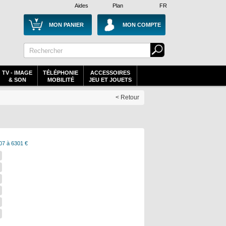
Aides
Plan
FR
MON PANIER
MON COMPTE
TV - IMAGE
TÉLÉPHONIE
ACCESSOIRES
& SON
MOBILITÉ
JEU ET JOUETS
< Retour
07 à 6301 €