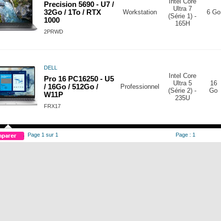
Intel Core
Precision 5690 - U7 /
Ultra 7
32Go / 1To / RTX
Workstation
6 Go
(Série 1) -
1000
165H
2PRWD
DELL
Intel Core
Pro 16 PC16250 - U5
Ultra 5
16
/ 16Go / 512Go /
Professionnel
(Série 2) -
Go
W11P
235U
FRX17
Page 1 sur 1
Page : 1