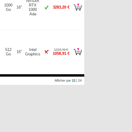
NVIDIA
1000
RTX
16"
3283,20 €
Go
1000
Ada
512
Intel
1218,46 €
16"
1058,91 €
Go
Graphics
Afficher par
12
|
24