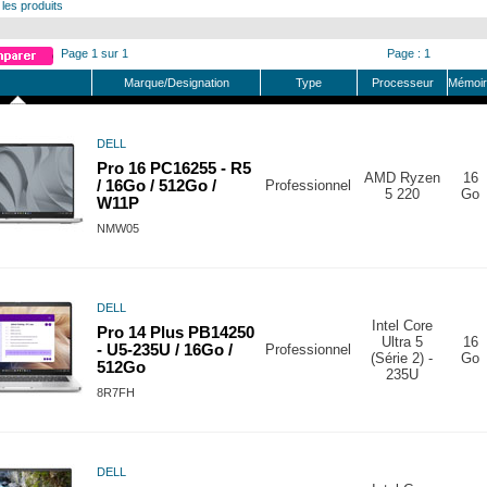
 les produits
Page 1 sur 1
Page : 1
Marque/Designation
Type
Processeur
Mémoir
DELL
Pro 16 PC16255 - R5
AMD Ryzen
16
/ 16Go / 512Go /
Professionnel
5 220
Go
W11P
NMW05
DELL
Intel Core
Pro 14 Plus PB14250
Ultra 5
16
- U5-235U / 16Go /
Professionnel
(Série 2) -
Go
512Go
235U
8R7FH
DELL