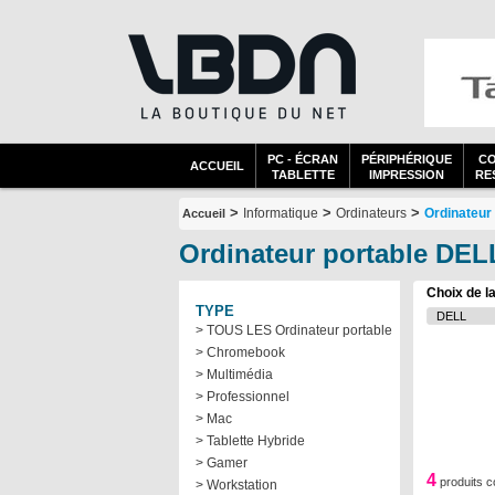
PC - ÉCRAN
PÉRIPHÉRIQUE
C
ACCUEIL
TABLETTE
IMPRESSION
RES
>
>
>
Informatique
Ordinateurs
Ordinateur
Accueil
Ordinateur portable DEL
Choix de l
TYPE
> TOUS LES Ordinateur portable
> Chromebook
> Multimédia
> Professionnel
> Mac
> Tablette Hybride
> Gamer
4
produits 
> Workstation