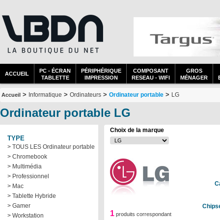
PC - ÉCRAN
PÉRIPHÉRIQUE
COMPOSANT
GROS
ACCUEIL
TABLETTE
IMPRESSION
RESEAU - WIFI
MÉNAGER
>
>
>
>
Informatique
Ordinateurs
Ordinateur portable
LG
Accueil
Ordinateur portable LG
Choix de la marque
TYPE
> TOUS LES Ordinateur portable
> Chromebook
> Multimédia
> Professionnel
C
> Mac
> Tablette Hybride
> Gamer
Chips
1
produits correspondant
> Workstation