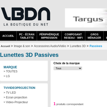
PC - ÉCRAN
PÉRIPHÉRIQUE
COMPOSANT
GROS
ACCUEIL
TABLETTE
IMPRESSION
RESEAU - WIFI
MÉNAGER
>
>
>
>
Image & son
Accessoires Audio/Vidéo
Lunettes 3D
Passives
Accueil
Lunettes 3D Passives
Choix de la marque
MARQUE
> TOUTES
> LG
TV/VIDEOPROJECTION
> TV LED
> Ecran projection
> Video-Projecteur
1
produits correspondant