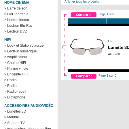
Afficher tous les produits
HOME CINÉMA
> Barre de son
> DVD portable
Page 1 sur 0
> Home cinema
> Lecteur Blu-Ray
> Lecteur DVD
HIFI
LG
> Dock et Station d'accueil
Lunette 3
> Lecteur numerique
AGF260
> Amplificateur
> Chaine HiFi
> Platine vinyle
> Enceinte HiFi
Page 1 sur 0
> Radio
> Radio
> Radio reveil
> Dictaphone
ACCESSOIRES AUDIO/VIDÉO
> Lunettes 3D
> Meuble
> Support TV
> Accessoires videoprojection