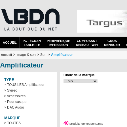
PC - ÉCRAN
PÉRIPHÉRIQUE
COMPOSANT
GROS
ACCUEIL
TABLETTE
IMPRESSION
RESEAU - WIFI
MÉNAGER
>
>
>
Image & son
Son
Amplificateur
Accueil
Amplificateur
Choix de la marque
TYPE
> TOUS LES Amplificateur
> Stéréo
> Accessoires
> Pour casque
> DAC Audio
MARQUE
40
> TOUTES
produits correspondants