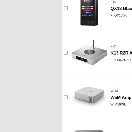
FiiO
QX13 Blac
FIIQX13BK
FiiO
K13 R2R A
FIIK13R2RSR
WIIM
WiiM Amp 
WIIAMPSL