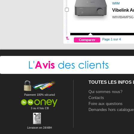
WIIM
Vibelink 
WIIVIBAMPSG
Page 1 sur 4
TOUTES LES INFOS
Qui sommes nous?
Paiement 100% sécurisé
Contacts
Foire aux questions
3 ou 4 fois CB
Demandes hors catalogue
Livraison en 24/48H