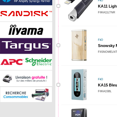
FiiO
KA11 Ligh
FIIKA11LTNR
FiiO
Snowsky M
FIISNOMELN
FiiO
KA15 Ble
FIIKA15BL