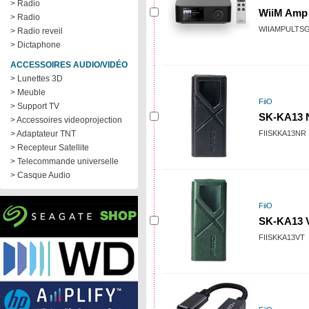
> Radio
WiiM Amp 
> Radio
WIIAMPULTS
> Radio reveil
> Dictaphone
ACCESSOIRES AUDIO/VIDÉO
> Lunettes 3D
> Meuble
FiiO
> Support TV
SK-KA13 
> Accessoires videoprojection
> Adaptateur TNT
FIISKKA13NR
> Recepteur Satellite
> Telecommande universelle
> Casque Audio
FiiO
SK-KA13 V
FIISKKA13VT