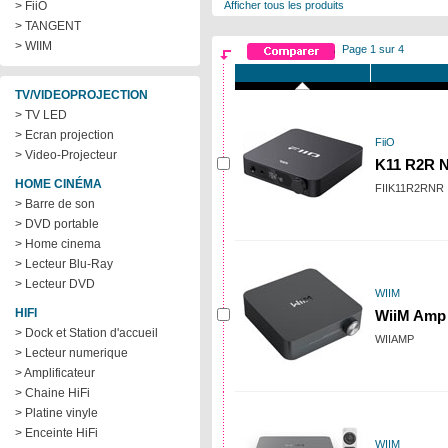
> FiiO
Afficher tous les produits
> TANGENT
> WIIM
Page 1 sur 4
TV/VIDEOPROJECTION
> TV LED
> Ecran projection
FiiO
> Video-Projecteur
K11 R2R N
HOME CINÉMA
FIIK11R2RNR
> Barre de son
> DVD portable
> Home cinema
> Lecteur Blu-Ray
> Lecteur DVD
WIIM
HIFI
WiiM Amp
> Dock et Station d'accueil
WIIAMP
> Lecteur numerique
> Amplificateur
> Chaine HiFi
> Platine vinyle
> Enceinte HiFi
WIIM