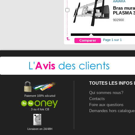
AAVARA
Bras mural
PLASMA 3
902900
Page 1 sur 1
TOUTES LES INFOS
Qui sommes nous?
Paiement 100% sécurisé
Contacts
Foire aux questions
3 ou 4 fois CB
Demandes hors catalogue
Livraison en 24/48H