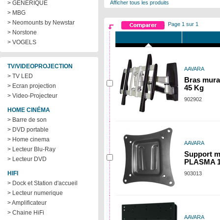
> GENERIQUE
Afficher tous les produits
> MBG
> Neomounts by Newstar
Page 1 sur 1
> Norstone
> VOGELS
TV/VIDEOPROJECTION
AAVARA
> TV LED
Bras mural
> Ecran projection
45 Kg
> Video-Projecteur
902902
HOME CINÉMA
> Barre de son
> DVD portable
> Home cinema
AAVARA
> Lecteur Blu-Ray
Support m
> Lecteur DVD
PLASMA 1
HIFI
903013
> Dock et Station d'accueil
> Lecteur numerique
> Amplificateur
> Chaine HiFi
AAVARA