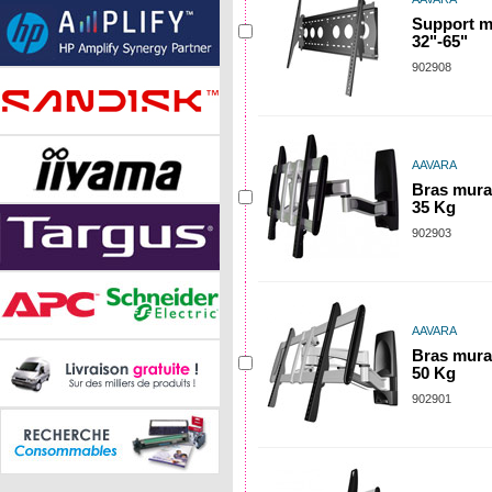
Support m
32"-65"
902908
AAVARA
Bras mural
35 Kg
902903
AAVARA
Bras mural
50 Kg
902901