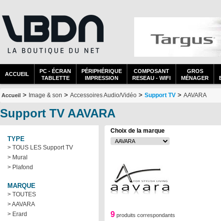
PC - ÉCRAN
PÉRIPHÉRIQUE
COMPOSANT
GROS
ACCUEIL
TABLETTE
IMPRESSION
RESEAU - WIFI
MÉNAGER
>
>
>
>
Image & son
Accessoires Audio/Vidéo
Support TV
AAVARA
Accueil
Support TV AAVARA
Choix de la marque
TYPE
> TOUS LES Support TV
> Mural
> Plafond
MARQUE
> TOUTES
> AAVARA
9
> Erard
produits correspondants