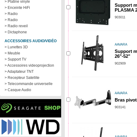
> Platine vinyle
Support m
> Enceinte HiFi
PLASMA 2
> Radio
903011
> Radio
> Radio reveil
> Dictaphone
ACCESSOIRES AUDIO/VIDÉO
AAVARA
> Lunettes 3D
Support m
> Meuble
26"-52"
> Support TV
902909
> Accessoires videoprojection
> Adaptateur TNT
> Recepteur Satellite
> Telecommande universelle
> Casque Audio
AAVARA
Bras pivot
903141
AAVARA