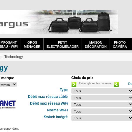
OMPOSANT
GROS
PETIT
MAISON
PHOTO
EAU - WIFI
MÉNAGER
ELECTROMÉNAGER
DÉCORATION
CAMÉRA
net Technology
ogy
Choix du prix
a marque
Faites glisser les curseurs
De
Type
Débit max réseau câblé
Débit max réseau WiFi
Norme Wi-Fi
Switch intégré
orrespondant