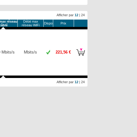
Afficher par
12
|
24
max réseau
Débit max
Dispo
Prix
câblé
réseau WiFi
 Mbits/s
Mbits/s
221,56 €
Afficher par
12
|
24