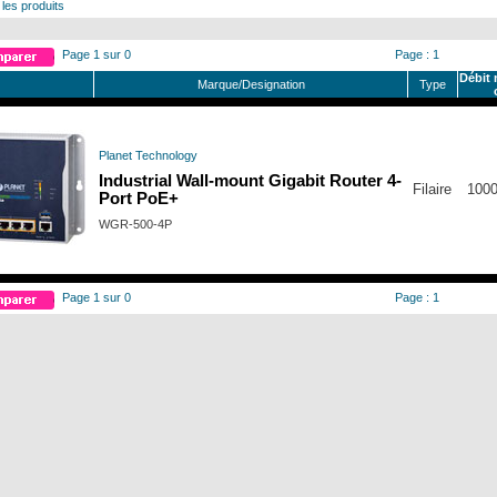
 les produits
Page 1 sur 0
Page : 1
Débit 
Marque/Designation
Type
Planet Technology
Industrial Wall-mount Gigabit Router 4-
Filaire
1000
Port PoE+
WGR-500-4P
Page 1 sur 0
Page : 1