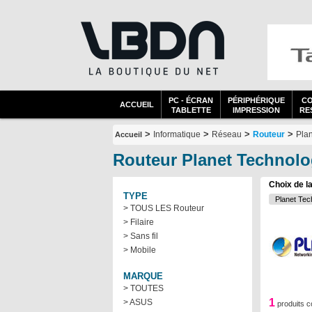
PC - ÉCRAN
PÉRIPHÉRIQUE
C
ACCUEIL
TABLETTE
IMPRESSION
RES
>
>
>
>
Informatique
Réseau
Routeur
Pla
Accueil
Routeur Planet Technol
Choix de l
TYPE
> TOUS LES Routeur
> Filaire
> Sans fil
> Mobile
MARQUE
> TOUTES
1
> ASUS
produits c