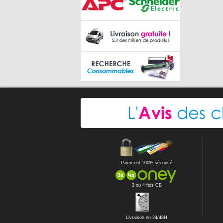
Paiement 100% sécurisé
3 ou 4 fois CB
Livraison en 24/48H