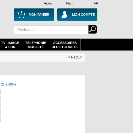
Aides
Plan
FR
MON PANIER
MON COMPTE
TV - IMAGE
TÉLÉPHONIE
ACCESSOIRES
& SON
MOBILITÉ
JEU ET JOUETS
< Retour
 21 à 690 €