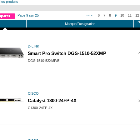
 les produits
Page 9 sur 25
<<
<
6
7
8
9
10
11
12
N
Marque/Designation
D-LINK
Smart Pro Switch DGS-1510-52XMP
DGS-1510-52XMP/E
CISCO
Catalyst 1300-24FP-4X
C1300-24FP-4X