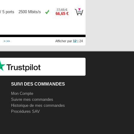
77,65 €
/ 5 ports
2500 Mbits/s
66,65 €
>
>>
Afficher par
12
|
24
SUIVI DES COMMANDES
Mon Compte
Suivre mes commandes
Historique de mes commandes
Procédures SAV