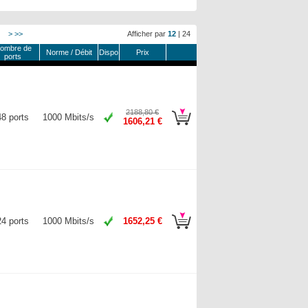
>
>>
Afficher par
12
|
24
ombre de
Norme / Débit
Dispo
Prix
ports
2188,80 €
48 ports
1000 Mbits/s
1606,21 €
24 ports
1000 Mbits/s
1652,25 €