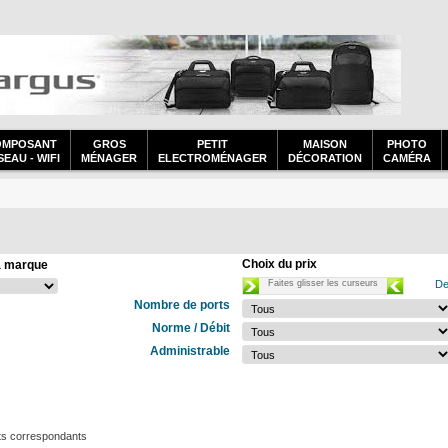
OMPOSANT
GROS
PETIT
MAISON
PHOTO
EAU - WIFI
MÉNAGER
ELECTROMÉNAGER
DÉCORATION
CAMÉRA
Choix du prix
a marque
Faites glisser les curseurs
De
Nombre de ports
Norme / Débit
Administrable
ts correspondants