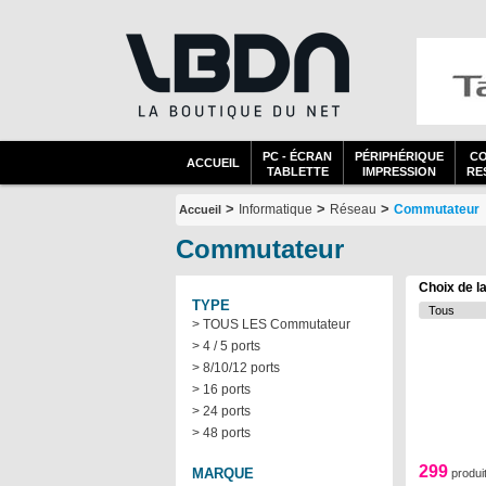
PC - ÉCRAN
PÉRIPHÉRIQUE
C
ACCUEIL
TABLETTE
IMPRESSION
RES
>
>
>
Informatique
Réseau
Commutateur
Accueil
Commutateur
Choix de l
TYPE
> TOUS LES Commutateur
> 4 / 5 ports
> 8/10/12 ports
> 16 ports
> 24 ports
> 48 ports
299
MARQUE
produi