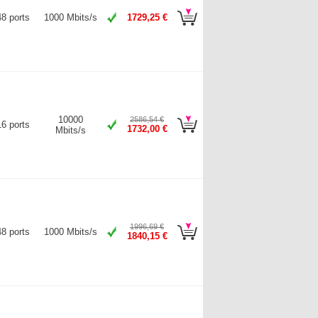
48 ports
1000 Mbits/s
1729,25 €
10000
2586,54 €
16 ports
1732,00 €
Mbits/s
1996,69 €
48 ports
1000 Mbits/s
1840,15 €