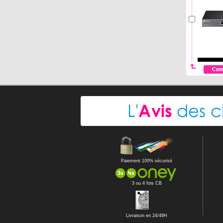
Paiement 100% sécurisé
3 ou 4 fois CB
Livraison en 24/48H