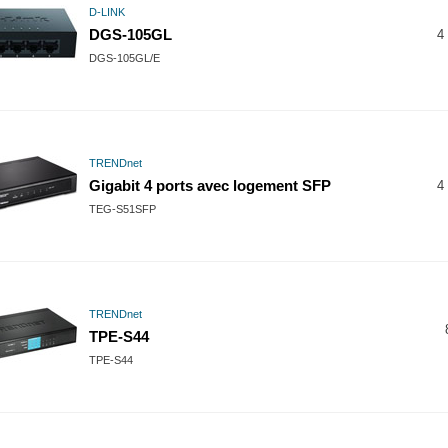
D-LINK
DGS-105GL
4 
DGS-105GL/E
TRENDnet
Gigabit 4 ports avec logement SFP
4 
TEG-S51SFP
TRENDnet
TPE-S44
TPE-S44