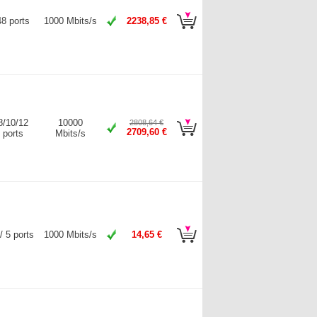
48 ports
1000 Mbits/s
2238,85 €
8/10/12
10000
2808,64 €
2709,60 €
ports
Mbits/s
/ 5 ports
1000 Mbits/s
14,65 €