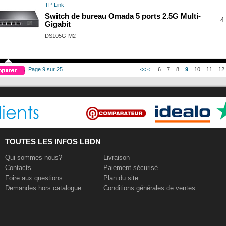
TP-Link
Switch de bureau Omada 5 ports 2.5G Multi-
4 
Gigabit
DS105G-M2
Page 9 sur 25
<<
<
6
7
8
9
10
11
12
TOUTES LES INFOS LBDN
Qui sommes nous?
Livraison
Contacts
Paiement sécurisé
Foire aux questions
Plan du site
Demandes hors catalogue
Conditions générales de ventes