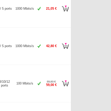
/ 5 ports
1000 Mbits/s
21,05 €
/ 5 ports
1000 Mbits/s
42,80 €
8/10/12
89,90 €
100 Mbits/s
59,00 €
ports