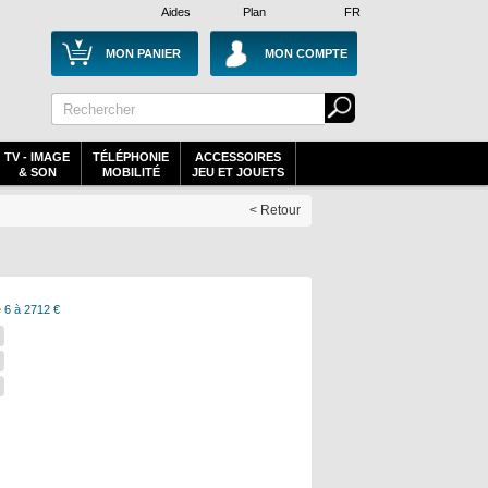
Aides
Plan
FR
MON PANIER
MON COMPTE
TV - IMAGE
TÉLÉPHONIE
ACCESSOIRES
& SON
MOBILITÉ
JEU ET JOUETS
< Retour
 6 à 2712 €