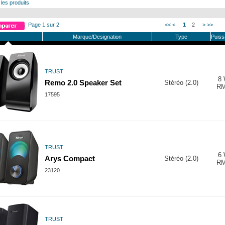
 les produits
Page 1 sur 2
<<
<
1
2
>
>>
Marque/Designation
Type
Puis
TRUST
8
Remo 2.0 Speaker Set
Stéréo (2.0)
R
17595
TRUST
6
Arys Compact
Stéréo (2.0)
R
23120
TRUST