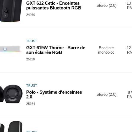
GXT 612 Cetic - Enceintes
10
Stéréo (2.0)
puissantes Bluetooth RGB
R
24970
TRUST
GXT 619W Thorne - Barre de
Enceinte
12
son éclairée RGB
monobloc
R
25110
TRUST
Polo - Système d'enceintes
8
Stéréo (2.0)
2.0
R
25164