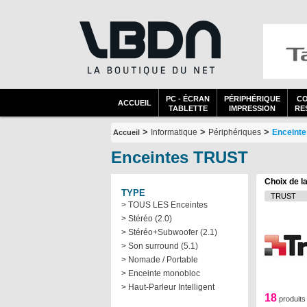
PC - ÉCRAN
PÉRIPHÉRIQUE
C
ACCUEIL
TABLETTE
IMPRESSION
RES
>
>
>
Informatique
Périphériques
Enceinte
Accueil
Enceintes TRUST
Choix de l
TYPE
> TOUS LES Enceintes
> Stéréo (2.0)
> Stéréo+Subwoofer (2.1)
> Son surround (5.1)
> Nomade / Portable
> Enceinte monobloc
> Haut-Parleur Intelligent
18
produits