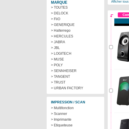
Afficher tous
MARQUE
> TOUTES
> DELOCK
> FiiO
> GENERIQUE
> Halterrego
> HERCULES
> JABRA
> JBL
> LOGITECH
> MUSE
> POLY
> SENNHEISER
> TANGENT
> TRUST
> URBAN FACTORY
IMPRESSION / SCAN
> Multifonction
> Scanner
> Imprimante
> Etiqueteuse