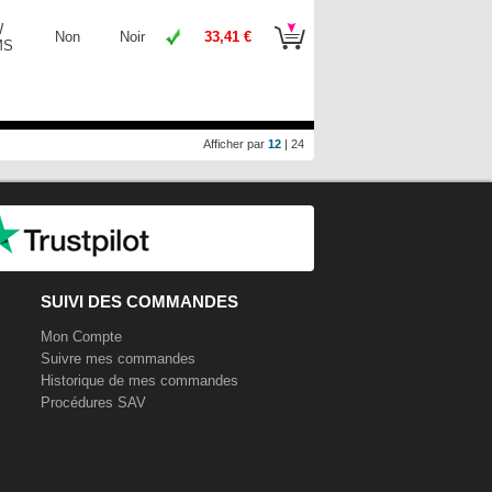
W
Non
Noir
33,41 €
MS
Afficher par
12
|
24
SUIVI DES COMMANDES
Mon Compte
Suivre mes commandes
Historique de mes commandes
Procédures SAV