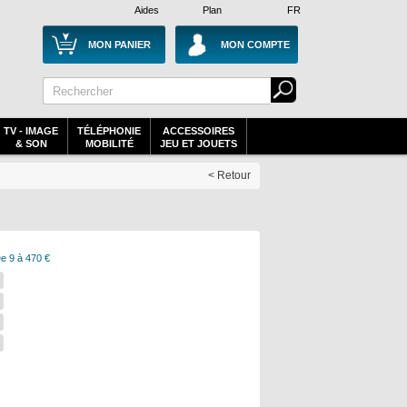
Aides
Plan
FR
MON PANIER
MON COMPTE
TV - IMAGE
TÉLÉPHONIE
ACCESSOIRES
& SON
MOBILITÉ
JEU ET JOUETS
< Retour
e 9 à 470 €