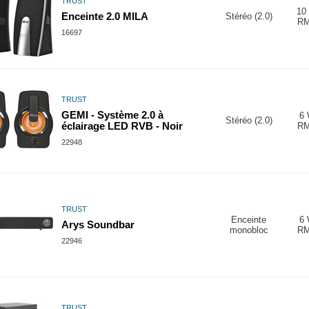
TRUST
10
Enceinte 2.0 MILA
Stéréo (2.0)
R
16697
TRUST
GEMI - Système 2.0 à
6
Stéréo (2.0)
éclairage LED RVB - Noir
R
22948
TRUST
Enceinte
6
Arys Soundbar
monobloc
R
22946
TRUST