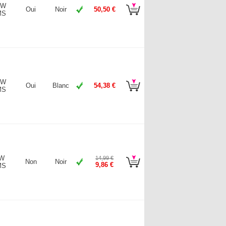
 W
Oui
Noir
50,50 €
MS
 W
Oui
Blanc
54,38 €
MS
 W
14,99 €
Non
Noir
9,86 €
MS