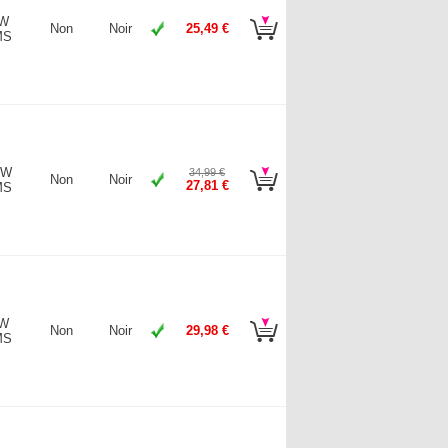
 W
Non
Noir
25,49 €
MS
 W
34,99 €
Non
Noir
27,81 €
MS
 W
Non
Noir
29,98 €
MS