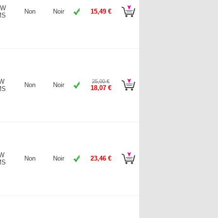
 W
Non
Noir
15,49 €
MS
 W
25,00 €
Non
Noir
18,07 €
MS
 W
Non
Noir
23,46 €
MS