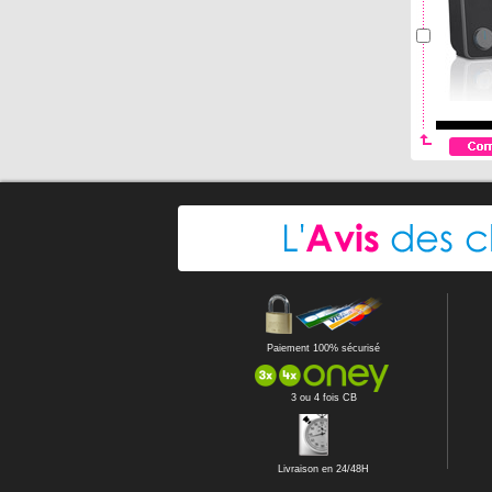
Paiement 100% sécurisé
3 ou 4 fois CB
Livraison en 24/48H