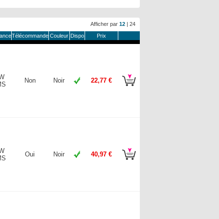
Afficher par
12
|
24
sance
Télécommande
Couleur
Dispo
Prix
 W
Non
Noir
22,77 €
MS
 W
Oui
Noir
40,97 €
MS