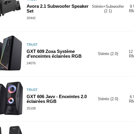
Avora 2.1 Subwoofer Speaker
Stéréo+Subwoofer
9
Set
(2.1)
R
20442
TRUST
GXT 609 Zoxa Système
12
Stéréo (2.0)
d'enceintes éclairées RGB
R
24070
TRUST
GXT 606 Javv - Enceintes 2.0
6
Stéréo (2.0)
éclairées RGB
R
25108