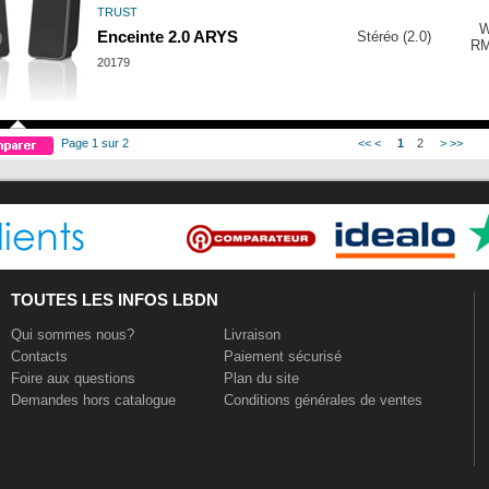
TRUST
Enceinte 2.0 ARYS
Stéréo (2.0)
R
20179
Page 1 sur 2
<<
<
1
2
>
>>
TOUTES LES INFOS LBDN
Qui sommes nous?
Livraison
Contacts
Paiement sécurisé
Foire aux questions
Plan du site
Demandes hors catalogue
Conditions générales de ventes