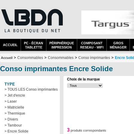
PC - ÉCRAN
PÉRIPHÉRIQUE
COMPOSANT
GROS
ACCUEIL
TABLETTE
IMPRESSION
RESEAU - WIFI
MÉNAGER
>
>
>
>
Consommables
Consommables
Conso imprimantes
Encre Soli
Accueil
Conso imprimantes Encre Solide
Choix de la marque
TYPE
> TOUS LES Conso imprimantes
> Jet d'encre
> Laser
> Matricielle
> Thermique
> Divers
> Tambour
3
produits correspondants
> Encre Solide