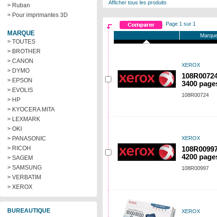
Afficher tous les produits
> Ruban
> Pour imprimantes 3D
Page 1 sur 1
MARQUE
Marque
> TOUTES
> BROTHER
> CANON
XEROX
> DYMO
108R00724
> EPSON
3400 page
> EVOLIS
108R00724
> HP
> KYOCERA MITA
> LEXMARK
> OKI
> PANASONIC
XEROX
> RICOH
108R00997 
4200 page
> SAGEM
> SAMSUNG
108R00997
> VERBATIM
> XEROX
BUREAUTIQUE
XEROX