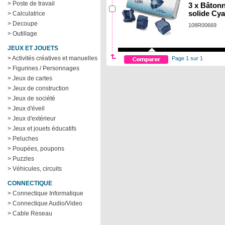
> Poste de travail
3 x Bâtonn
solide Cy
> Calculatrice
> Decoupe
108R00669
> Outillage
JEUX ET JOUETS
> Activités créatives et manuelles
Page 1 sur 1
> Figurines / Personnages
> Jeux de cartes
> Jeux de construction
> Jeux de société
> Jeux d'éveil
> Jeux d'extérieur
> Jeux et jouets éducatifs
> Peluches
> Poupées, poupons
> Puzzles
> Véhicules, circuits
CONNECTIQUE
> Connectique Informatique
> Connectique Audio/Video
> Cable Reseau