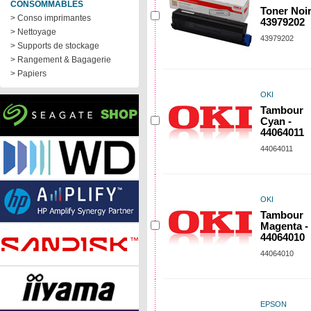
CONSOMMABLES
Toner Noir
> Conso imprimantes
43979202
> Nettoyage
43979202
> Supports de stockage
> Rangement & Bagagerie
> Papiers
OKI
Tambour
Cyan -
44064011
44064011
OKI
Tambour
Magenta -
44064010
44064010
EPSON