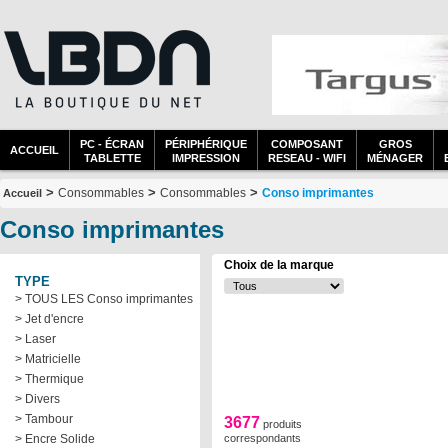
PC - ÉCRAN
PÉRIPHÉRIQUE
COMPOSANT
GROS
ACCUEIL
TABLETTE
IMPRESSION
RESEAU - WIFI
MÉNAGER
>
>
>
Consommables
Consommables
Conso imprimantes
Accueil
Conso imprimantes
Choix de la marque
TYPE
> TOUS LES Conso imprimantes
> Jet d'encre
> Laser
> Matricielle
> Thermique
> Divers
> Tambour
3677
produits
> Encre Solide
correspondants