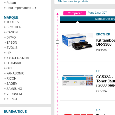
Afficher tous les produits
> Ruban
> Pour imprimantes 3D
Page 1 sur 307
MARQUE
Marque/Designa
> TOUTES
> BROTHER
> CANON
BROTHER
> DYMO
Kit tambo
> EPSON
DR-3300
> EVOLIS
DR3300
> HP
> KYOCERA MITA
> LEXMARK
> OKI
HP
> PANASONIC
CC532A -
> RICOH
Toner Jau
> SAGEM
/ 2800 pag
> SAMSUNG
CC532A
> VERBATIM
> XEROX
OKI
BUREAUTIQUE