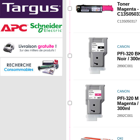
Toner
Magenta -
C13S0503
C13S050317
CANON
PFI-320 BK
Noir / 300
2890C001
CANON
PFI-320 M 
Magenta /
300ml
2892C001
OKI