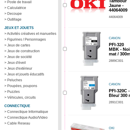
Tambour
> Poste de travail
Jaune -
> Calculatrice
44064009
> Decoupe
44064009
> Outillage
JEUX ET JOUETS
> Activités créatives et manuelles
CANON
> Figurines / Personnages
PFI-320
> Jeux de cartes
MBK - Noi
> Jeux de construction
mat / 300m
> Jeux de société
2889C001
> Jeux d'éveil
> Jeux d'extérieur
> Jeux et jouets éducatifs
> Peluches
CANON
> Poupées, poupons
PFI-320C -
> Puzzles
Bleu/ 300 
> Véhicules, circuits
2891C001
CONNECTIQUE
> Connectique Informatique
> Connectique Audio/Video
> Cable Reseau
OKI