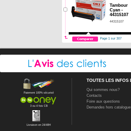
Tambour
Cyan -
44315107
44315107
Page 1 sur 307
TOUTES LES INFOS
Qui sommes nous?
Paiement 100% sécurisé
Contacts
Foire aux questions
3 ou 4 fois CB
Demandes hors catalogue
Livraison en 24/48H