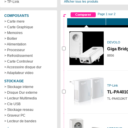
> TP-Link
Afficher tous les produits
Page 1 sur 2
COMPOSANTS
> Carte mere
> Carte Graphique
> Memoires
> Boitier
DEVOLO
> Alimentation
Giga Bridg
> Processeur
> Refroidissement
8856
> Carte Controleur
> Accessoire disque dur
> Adaptateur video
STOCKAGE
TP-Link
> Stockage interne
TL-PA4010K
> Disque Dur externe
> Lecteur Multimedia
TL-PA4010KIT
> Cle USB
> Stockage reseau
> Graveur PC
> Lecteur de bandes