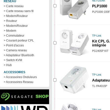
NETGEAR
RÉSEAU
PLP1000
> Carte reseau
> Carte reseau sans fil
PLP1000-100
> Modem/Routeur
> Routeur
> Modem/Routeur
> Modem
> Commutateur
TP-Link
> Courant porteur CPL
Kit CPL G
intégrée
> Point d'acces
> Camera reseau
PG2405P KIT
> Adaptateur Bluetooth
> Switch KVM
> Hub
ACCESSOIRES
TP-Link
> Accessoires Onduleurs
Adaptateu
> Accessoires Reseau
TL-PA4015P
TP-Link