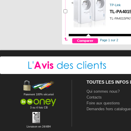
TP-Link
TL-PA4015
TL-PA4015PKI
Page 1 sur 2
TOUTES LES INFOS
Qui sommes nous?
Paiement 100% sécurisé
Contacts
Foire aux questions
3 ou 4 fois CB
Demandes hors catalogue
Livraison en 24/48H