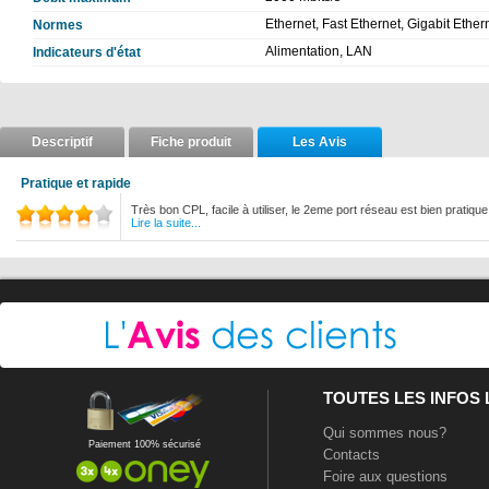
Ethernet, Fast Ethernet, Gigabit Et
Normes
Alimentation, LAN
Indicateurs d'état
Descriptif
Fiche produit
Les Avis
Pratique et rapide
Très bon CPL, facile à utiliser, le 2eme port réseau est bien pratique
Lire la suite...
TOUTES LES INFOS
Qui sommes nous?
Paiement 100% sécurisé
Contacts
Foire aux questions