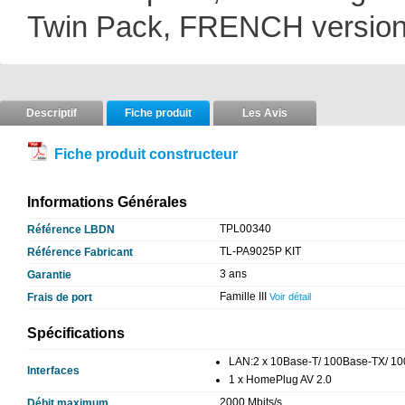
Twin Pack, FRENCH versio
Descriptif
Fiche produit
Les Avis
Fiche produit constructeur
Informations Générales
TPL00340
Référence LBDN
TL-PA9025P KIT
Référence Fabricant
3 ans
Garantie
Famille III
Frais de port
Voir détail
Spécifications
LAN:2 x 10Base-T/ 100Base-TX/ 10
Interfaces
1 x HomePlug AV 2.0
2000 Mbits/s
Débit maximum