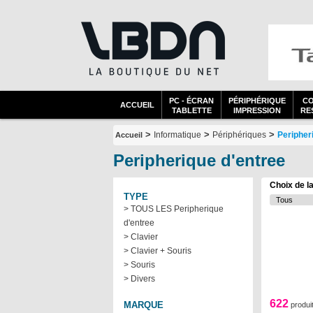
PC - ÉCRAN
PÉRIPHÉRIQUE
C
ACCUEIL
TABLETTE
IMPRESSION
RES
>
>
>
Informatique
Périphériques
Peripher
Accueil
Peripherique d'entree
Choix de l
TYPE
> TOUS LES Peripherique
d'entree
> Clavier
> Clavier + Souris
> Souris
> Divers
622
MARQUE
produi