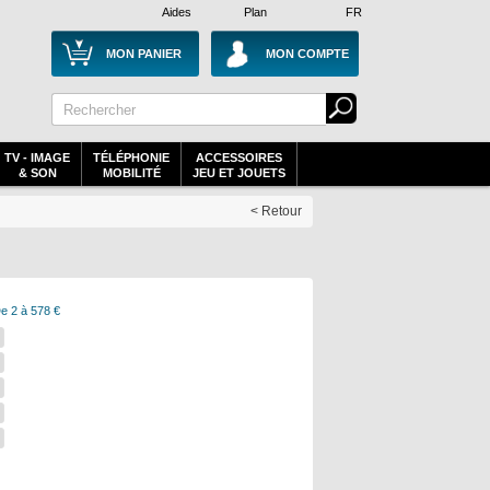
Aides
Plan
FR
MON PANIER
MON COMPTE
TV - IMAGE
TÉLÉPHONIE
ACCESSOIRES
& SON
MOBILITÉ
JEU ET JOUETS
< Retour
e 2 à 578 €