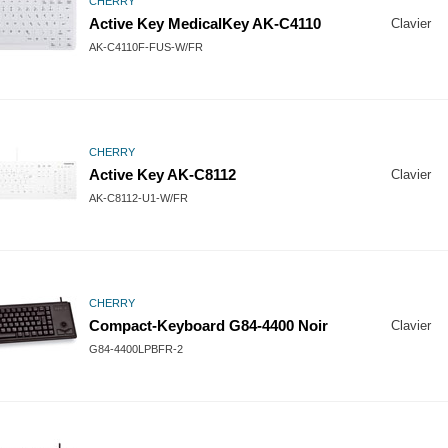
CHERRY
Active Key MedicalKey AK-C4110
Clavier
AK-C4110F-FUS-W/FR
CHERRY
Active Key AK-C8112
Clavier
AK-C8112-U1-W/FR
CHERRY
Compact-Keyboard G84-4400 Noir
Clavier
G84-4400LPBFR-2