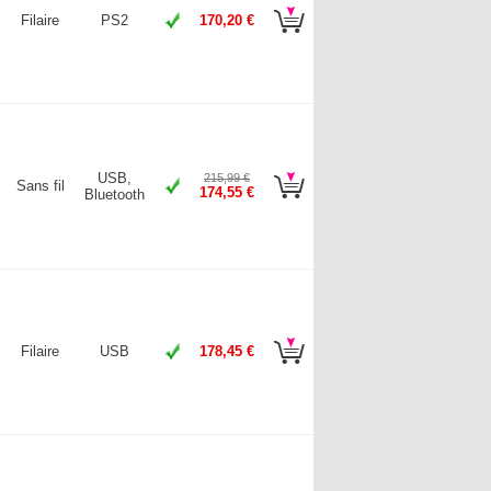
Filaire
PS2
170,20 €
USB,
215,99 €
Sans fil
174,55 €
Bluetooth
Filaire
USB
178,45 €