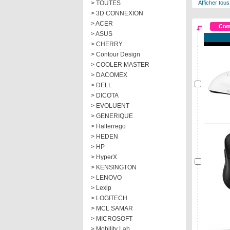
> TOUTES
Afficher tous
> 3D CONNEXION
> ACER
> ASUS
> CHERRY
> Contour Design
> COOLER MASTER
> DACOMEX
> DELL
> DICOTA
> EVOLUENT
> GENERIQUE
> Halterrego
> HEDEN
> HP
> HyperX
> KENSINGTON
> LENOVO
> Lexip
> LOGITECH
> MCL SAMAR
> MICROSOFT
> Mobility Lab