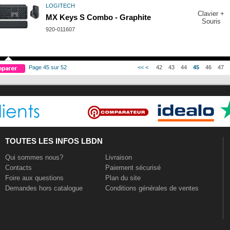
LOGITECH
Clavier +
MX Keys S Combo - Graphite
Souris
920-011607
Page 45 sur 52
<<
<
42
43
44
45
46
47
TOUTES LES INFOS LBDN
Qui sommes nous?
Livraison
Contacts
Paiement sécurisé
Foire aux questions
Plan du site
Demandes hors catalogue
Conditions générales de ventes