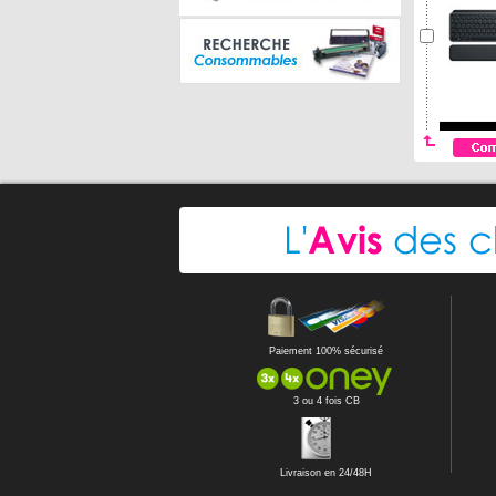
Paiement 100% sécurisé
3 ou 4 fois CB
Livraison en 24/48H