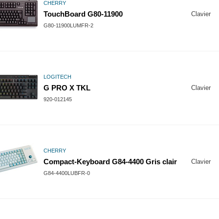
CHERRY
TouchBoard G80-11900
Clavier
G80-11900LUMFR-2
LOGITECH
G PRO X TKL
Clavier
920-012145
CHERRY
Compact-Keyboard G84-4400 Gris clair
Clavier
G84-4400LUBFR-0