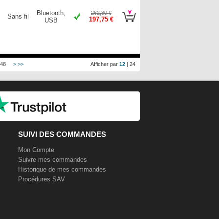
Bluetooth,
262,80 €
Sans fil
197,75 €
USB
48
>
>>
Afficher par
12
|
24
SUIVI DES COMMANDES
Mon Compte
Suivre mes commandes
Historique de mes commandes
Procédures SAV