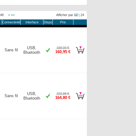
48
>
>>
Afficher par
12
|
24
Connectivité
Interface
Dispo
Prix
USB,
169,00 €
Sans fil
160,95 €
Bluetooth
USB,
203,99 €
Sans fil
164,80 €
Bluetooth