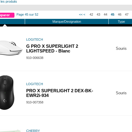
 les produits
Page 45 sur 52
<<
<
42
43
44
45
46
47
Marque/Designation
Type
LOGITECH
G PRO X SUPERLIGHT 2
Souris
LIGHTSPEED - Blanc
910-006638
LOGITECH
PRO X SUPERLIGHT 2 DEX-BK-
Souris
EWR2i-934
910-007358
CHERRY