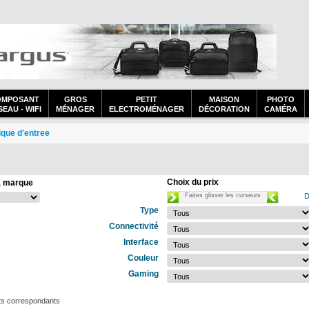
OMPOSANT
GROS
PETIT
MAISON
PHOTO
EAU - WIFI
MÉNAGER
ELECTROMÉNAGER
DÉCORATION
CAMÉRA
ique d'entree
Choix du prix
a marque
Faites glisser les curseurs
D
Type
Connectivité
Interface
Couleur
Gaming
ts correspondants