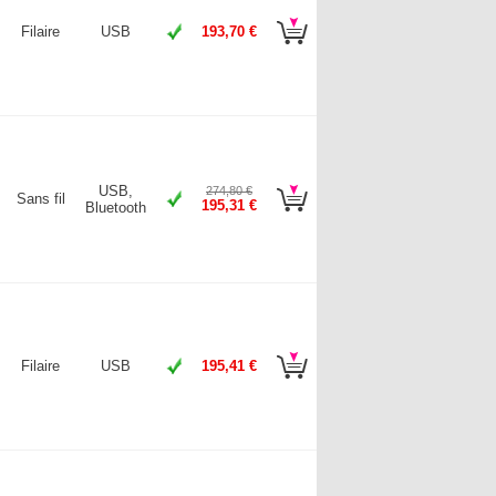
Filaire
USB
193,70 €
USB,
274,80 €
Sans fil
195,31 €
Bluetooth
Filaire
USB
195,41 €