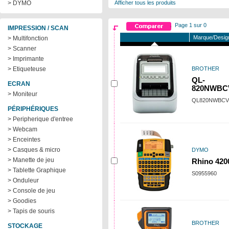
> DYMO
Afficher tous les produits
Page 1 sur 0
IMPRESSION / SCAN
Marque/Desig
> Multifonction
> Scanner
> Imprimante
> Etiqueteuse
BROTHER
QL-
ECRAN
820NWB
> Moniteur
QL820NWBCV
PÉRIPHÉRIQUES
> Peripherique d'entree
> Webcam
> Enceintes
> Casques & micro
DYMO
> Manette de jeu
Rhino 420
> Tablette Graphique
S0955960
> Onduleur
> Console de jeu
> Goodies
> Tapis de souris
BROTHER
STOCKAGE