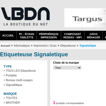
PC - ÉCRAN
PÉRIPHÉRIQUE
COMPOSANT
GROS
ACCUEIL
TABLETTE
IMPRESSION
RESEAU - WIFI
MÉNAGER
>
>
>
>
Informatique
Impression / Scan
Etiqueteuse
Signaletique
Accueil
Etiqueteuse Signaletique
Choix de la marque
TYPE
> TOUS LES Etiqueteuse
> Portable
> Bureau multi-usages
> Signalétique
MARQUE
> TOUTES
3
> BROTHER
produits correspondants