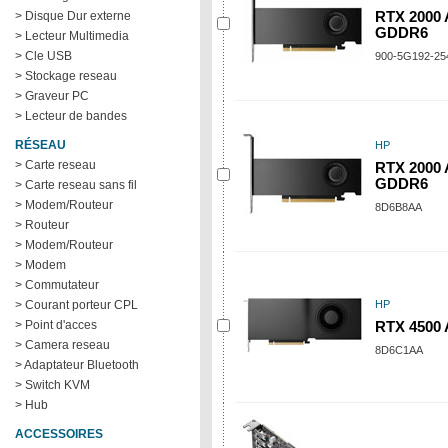
> Disque Dur externe
RTX 2000
GDDR6
> Lecteur Multimedia
> Cle USB
900-5G192-25
> Stockage reseau
> Graveur PC
> Lecteur de bandes
RÉSEAU
HP
> Carte reseau
RTX 2000
GDDR6
> Carte reseau sans fil
> Modem/Routeur
8D6B8AA
> Routeur
> Modem/Routeur
> Modem
> Commutateur
> Courant porteur CPL
HP
> Point d'acces
RTX 4500
> Camera reseau
8D6C1AA
> Adaptateur Bluetooth
> Switch KVM
> Hub
ACCESSOIRES