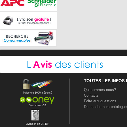
TOUTES LES INFOS
Qui sommes nous?
Paiement 100% sécurisé
Contacts
Foire aux questions
3 ou 4 fois CB
Demandes hors catalogue
Livraison en 24/48H