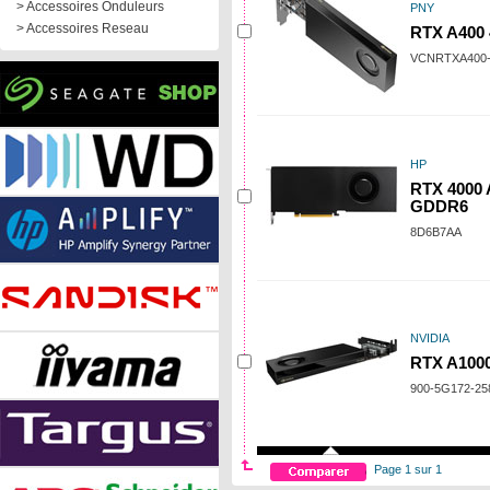
> Accessoires Onduleurs
PNY
> Accessoires Reseau
RTX A400
VCNRTXA400
HP
RTX 4000 
GDDR6
8D6B7AA
NVIDIA
RTX A100
900-5G172-25
Page 1 sur 1