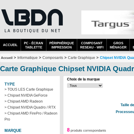
PC - ÉCRAN
PÉRIPHÉRIQUE
COMPOSANT
GROS
ACCUEIL
TABLETTE
IMPRESSION
RESEAU - WIFI
MÉNAGER
>
>
>
>
Informatique
Composants
Carte Graphique
Chipset NVIDIA Qua
Accueil
Carte Graphique Chipset NVIDIA Quadr
Choix de la marque
TYPE
> TOUS LES Carte Graphique
> Chipset NVIDIA GeForce
> Chipset AMD Radeon
Taille 
> Chipset NVIDIA Quadro / RTX
Processeu
> Chipset AMD FirePro / Radeon
Pro
8
MARQUE
produits correspondants