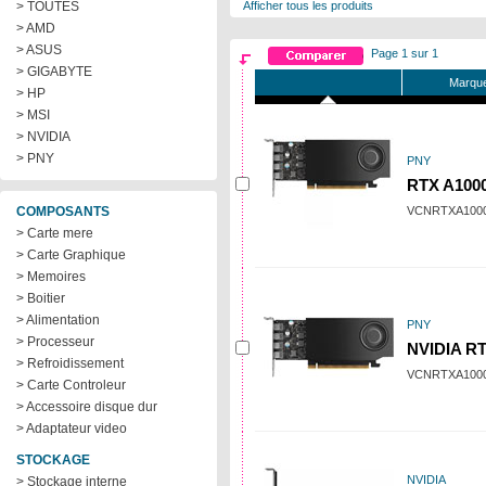
> TOUTES
Afficher tous les produits
> AMD
> ASUS
Page 1 sur 1
> GIGABYTE
Marque
> HP
> MSI
> NVIDIA
> PNY
PNY
RTX A100
COMPOSANTS
VCNRTXA100
> Carte mere
> Carte Graphique
> Memoires
> Boitier
> Alimentation
PNY
> Processeur
NVIDIA R
> Refroidissement
VCNRTXA100
> Carte Controleur
> Accessoire disque dur
> Adaptateur video
STOCKAGE
NVIDIA
> Stockage interne