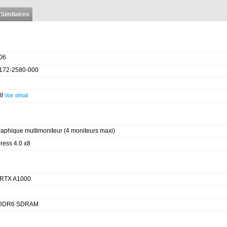
 Similaires
06
172-2580-000
II
Voir détail
raphique multimoniteur (4 moniteurs maxi)
ress 4.0 x8
 RTX A1000
GDDR6 SDRAM