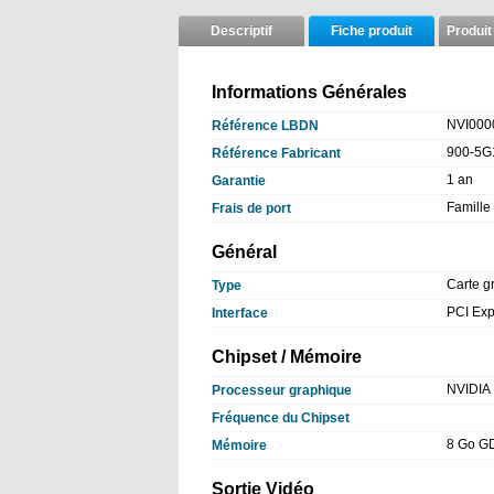
Descriptif
Fiche produit
Produit
Informations Générales
NVI000
Référence LBDN
900-5G
Référence Fabricant
1 an
Garantie
Famille 
Frais de port
Général
Carte g
Type
PCI Exp
Interface
Chipset / Mémoire
NVIDIA
Processeur graphique
Fréquence du Chipset
8 Go 
Mémoire
Sortie Vidéo