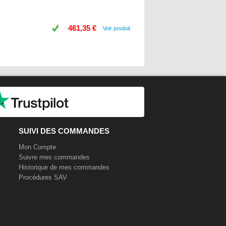
461,35 €
Voir produit
SUIVI DES COMMANDES
Mon Compte
Suivre mes commandes
Historique de mes commandes
Procédures SAV