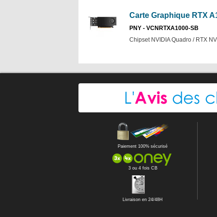
Carte Graphique RTX 
PNY - VCNRTXA1000-SB
Chipset NVIDIA Quadro / RTX NVI
Paiement 100% sécurisé
3 ou 4 fois CB
Livraison en 24/48H