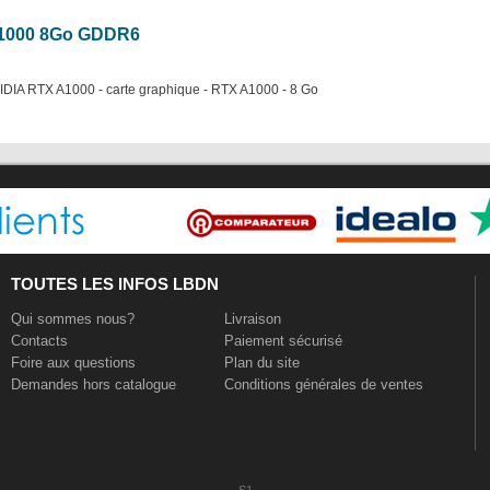
A1000 8Go GDDR6
DIA RTX A1000 - carte graphique - RTX A1000 - 8 Go
TOUTES LES INFOS LBDN
Qui sommes nous?
Livraison
Contacts
Paiement sécurisé
Foire aux questions
Plan du site
Demandes hors catalogue
Conditions générales de ventes