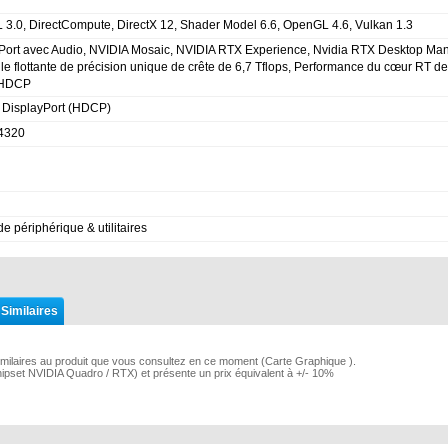
3.0, DirectCompute, DirectX 12, Shader Model 6.6, OpenGL 4.6, Vulkan 1.3
Port avec Audio, NVIDIA Mosaic, NVIDIA RTX Experience, Nvidia RTX Desktop Ma
ule flottante de précision unique de crête de 6,7 Tflops, Performance du cœur RT d
, HDCP
i DisplayPort (HDCP)
 4320
de périphérique & utilitaires
 Similaires
imilaires au produit que vous consultez en ce moment (Carte Graphique ).
Chipset NVIDIA Quadro / RTX) et présente un prix équivalent à +/- 10%