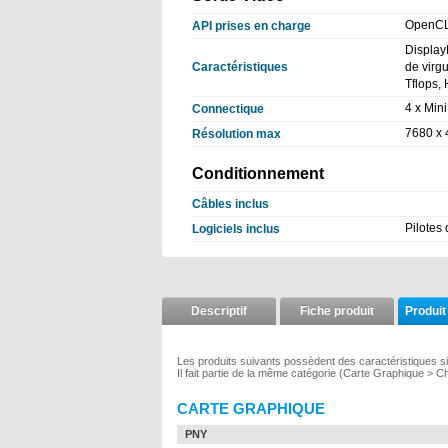
OpenCL 
API prises en charge
Display
Caractéristiques
de virg
Tflops
4 x Min
Connectique
7680 x
Résolution max
Conditionnement
Câbles inclus
Pilotes 
Logiciels inclus
Descriptif
Fiche produit
Produit
Les produits suivants possèdent des caractéristiques s
Il fait partie de la même catégorie (Carte Graphique > 
CARTE GRAPHIQUE
PNY