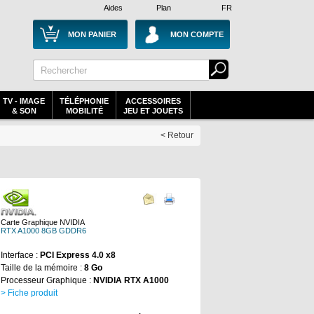
Aides
Plan
FR
MON PANIER
MON COMPTE
TV - IMAGE
TÉLÉPHONIE
ACCESSOIRES
& SON
MOBILITÉ
JEU ET JOUETS
< Retour
Carte Graphique NVIDIA
RTX A1000 8GB GDDR6
Interface :
PCI Express 4.0 x8
Taille de la mémoire :
8 Go
Processeur Graphique :
NVIDIA RTX A1000
> Fiche produit