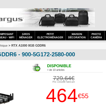
OMPOSANT
GROS
PETIT
MAISON
PHOTO
EAU - WIFI
MÉNAGER
ELECTROMÉNAGER
DÉCORATION
CAMÉRA
> RTX A1000 8GB GDDR6
phique
DDR6 - 900-5G172-2580-000
DISPONIBLE
+ de 10 articles
729,64€
Prix conseillé fabricant
464
€55