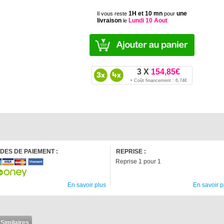
1H et 10 mn
une
Il vous reste
pour
livraison
Lundi 10 Aout
le
3 X
154,85€
+ Coût financement : 6,74€
DES DE PAIEMENT :
REPRISE :
Reprise 1 pour 1
En savoir plus
En savoir p
 Similaires