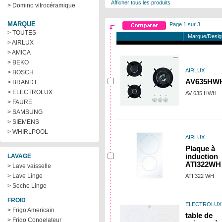
Afficher tous les produits
> Domino vitrocéramique
MARQUE
Page 1 sur 3
> TOUTES
Marque/Desig
> AIRLUX
> AMICA
> BEKO
AIRLUX
> BOSCH
AV635HW
> BRANDT
> ELECTROLUX
AV 635 HWH
> FAURE
> SAMSUNG
> SIEMENS
> WHIRLPOOL
AIRLUX
Plaque à
LAVAGE
induction
ATI322WH
> Lave vaisselle
> Lave Linge
ATI 322 WH
> Seche Linge
FROID
ELECTROLUX
> Frigo Americain
table de
> Frigo Congelateur