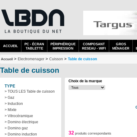
PC - ÉCRAN
PÉRIPHÉRIQUE
COMPOSANT
GROS
ACCUEIL
TABLETTE
IMPRESSION
RESEAU - WIFI
MÉNAGER
>
>
>
Electromenager
Cuisson
Table de cuisson
Accueil
Table de cuisson
Choix de la marque
TYPE
> TOUS LES Table de cuisson
> Gaz
> Induction
> Mixte
> Vitrocéramique
> Domino électrique
> Domino gaz
32
produits correspondants
> Domino induction