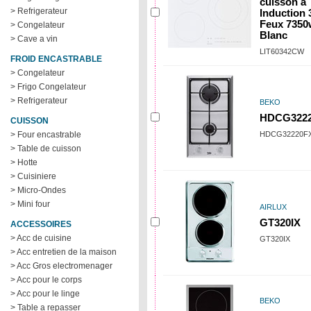
cuisson à
> Refrigerateur
Induction 
Feux 7350
> Congelateur
Blanc
> Cave a vin
LIT60342CW
FROID ENCASTRABLE
> Congelateur
> Frigo Congelateur
> Refrigerateur
BEKO
HDCG322
CUISSON
> Four encastrable
HDCG32220F
> Table de cuisson
> Hotte
> Cuisiniere
> Micro-Ondes
> Mini four
AIRLUX
GT320IX
ACCESSOIRES
> Acc de cuisine
GT320IX
> Acc entretien de la maison
> Acc Gros electromenager
> Acc pour le corps
> Acc pour le linge
BEKO
> Table a repasser