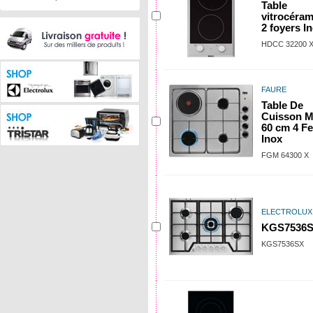
Table
vitrocéra
2 foyers I
HDCC 32200 
FAURE
Table De
Cuisson M
60 cm 4 F
Inox
FGM 64300 X
ELECTROLUX
KGS7536
KGS7536SX