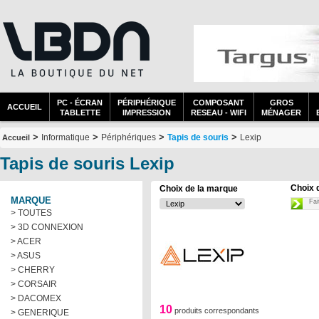
PC - ÉCRAN
PÉRIPHÉRIQUE
COMPOSANT
GROS
ACCUEIL
TABLETTE
IMPRESSION
RESEAU - WIFI
MÉNAGER
>
>
>
>
Informatique
Périphériques
Tapis de souris
Lexip
Accueil
Tapis de souris Lexip
Choix 
Choix de la marque
MARQUE
Fai
> TOUTES
> 3D CONNEXION
> ACER
> ASUS
> CHERRY
> CORSAIR
> DACOMEX
10
produits correspondants
> GENERIQUE