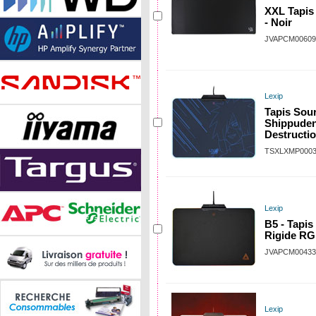
XXL Tapis
- Noir
JVAPCM00609
Lexip
Tapis Sou
Shippuden
Destructi
TSXLXMP000
Lexip
B5 - Tapis
Rigide R
JVAPCM00433
Lexip