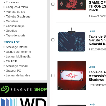
> Enceintes
GAME OF
THRONES 
> Casques & micro
Black
> Manette de jeu
TSXLXMP000
> Tablette Graphique
> Onduleur
> Console de jeu
> Goodies
Lexip
> Tapis de souris
Tapis de S
Naruto Sh
STOCKAGE
Kakashi K
> Stockage interne
TSXLXMP000
> Disque Dur externe
> Lecteur Multimedia
> Cle USB
> Stockage reseau
Lexip
> Graveur PC
Tapis de 
> Lecteur de bandes
Assassin’
Shadows
UBXLXMP000
Lexip