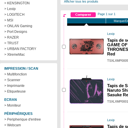
Afficher tous les produits
> KENSINGTON
> Lexip
Page 1 sur 1
> LOGITECH
> MSI
Marque/De
> ONLAN Gaming
> Port Designs
Lexip
> RAZER
Tapis de 
> TRUST
GAME OF
> URBAN FACTORY
THRONES -
Red
> XtremeMac
TSXLXMP000
IMPRESSION / SCAN
> Multifonction
Lexip
> Scanner
Tapis de S
> Imprimante
Naruto Sh
> Etiqueteuse
Sasuke R
ECRAN
TSXLXMP000
> Moniteur
PÉRIPHÉRIQUES
> Peripherique d'entree
Lexip
> Webcam
Tapis de 