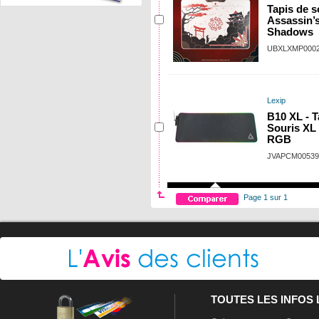
Tapis de s
Assassin’
Shadows
UBXLXMP000
Lexip
B10 XL - T
Souris XL
RGB
JVAPCM00539
Page 1 sur 1
TOUTES LES INFOS