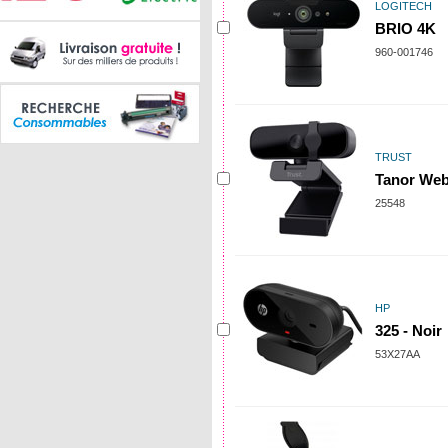
LOGITECH
BRIO 4K
960-001746
TRUST
Tanor Web
25548
HP
325 - Noir
53X27AA