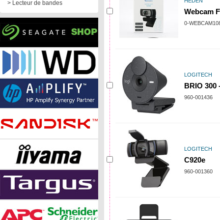
HEDEN
> Lecteur de bandes
Webcam Fu
0-WEBCAM10
LOGITECH
BRIO 300 
960-001436
LOGITECH
C920e
960-001360