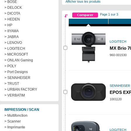
> BOSE
Afficher tous les produits
> DELOCK
> DICOTA
Page 1 sur 3
> HEDEN
> HP
> IIYAMA
> JABRA
LOGITECH
> LENOVO
MX Brio 7
> LOGITECH
> MICROSOFT
960-001530
> ONLAN Gaming
> POLY
> Port Designs
> SENNHEISER
> TRUST
SENNHEISER
> URBAN FACTORY
EPOS EXP
> VERBATIM
1001120
IMPRESSION / SCAN
> Multifonction
> Scanner
> Imprimante
LOGITECH