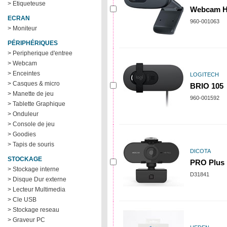
> Etiqueteuse
Webcam H
ECRAN
960-001063
> Moniteur
PÉRIPHÉRIQUES
> Peripherique d'entree
> Webcam
> Enceintes
LOGITECH
> Casques & micro
BRIO 105
> Manette de jeu
960-001592
> Tablette Graphique
> Onduleur
> Console de jeu
> Goodies
> Tapis de souris
DICOTA
STOCKAGE
PRO Plus 
> Stockage interne
D31841
> Disque Dur externe
> Lecteur Multimedia
> Cle USB
> Stockage reseau
> Graveur PC