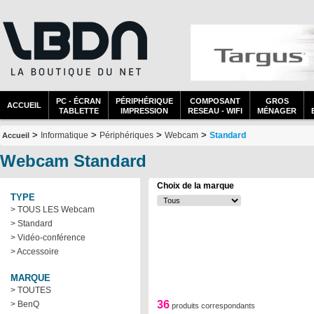
PC - ÉCRAN
PÉRIPHÉRIQUE
COMPOSANT
GROS
ACCUEIL
TABLETTE
IMPRESSION
RESEAU - WIFI
MÉNAGER
>
>
>
>
Informatique
Périphériques
Webcam
Standard
Accueil
Webcam Standard
Choix de la marque
TYPE
> TOUS LES Webcam
> Standard
> Vidéo-conférence
> Accessoire
MARQUE
> TOUTES
36
> BenQ
produits correspondants