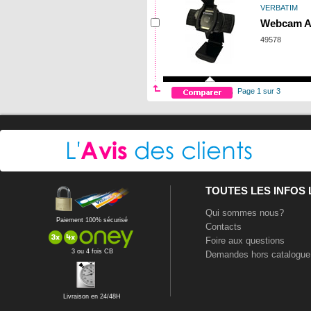
VERBATIM
Webcam AW
49578
Page 1 sur 3
TOUTES LES INFOS
Qui sommes nous?
Paiement 100% sécurisé
Contacts
Foire aux questions
3 ou 4 fois CB
Demandes hors catalogue
Livraison en 24/48H