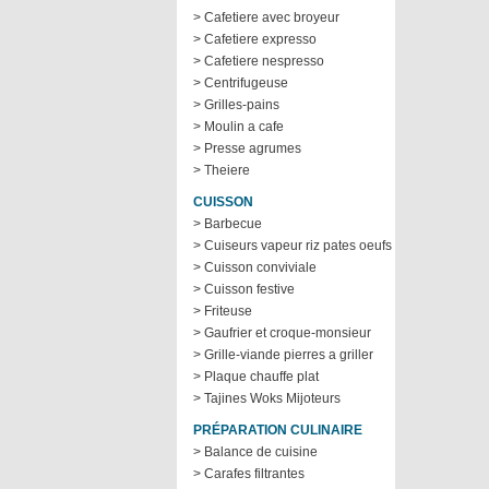
> Cafetiere avec broyeur
> Cafetiere expresso
> Cafetiere nespresso
> Centrifugeuse
> Grilles-pains
> Moulin a cafe
> Presse agrumes
> Theiere
CUISSON
> Barbecue
> Cuiseurs vapeur riz pates oeufs
> Cuisson conviviale
> Cuisson festive
> Friteuse
> Gaufrier et croque-monsieur
> Grille-viande pierres a griller
> Plaque chauffe plat
> Tajines Woks Mijoteurs
PRÉPARATION CULINAIRE
> Balance de cuisine
> Carafes filtrantes