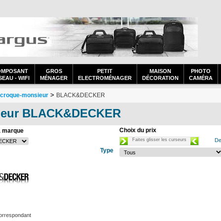
OMPOSANT
GROS
PETIT
MAISON
PHOTO
EAU - WIFI
MÉNAGER
ELECTROMÉNAGER
DÉCORATION
CAMÉRA
>
t croque-monsieur
BLACK&DECKER
nsieur BLACK&DECKER
Choix du prix
a marque
Faites glisser les curseurs
De
Type
orrespondant