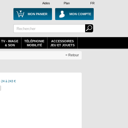
Aides
Plan
FR
MON PANIER
MON COMPTE
TV - IMAGE
TÉLÉPHONIE
ACCESSOIRES
& SON
MOBILITÉ
JEU ET JOUETS
< Retour
 24 à 243 €