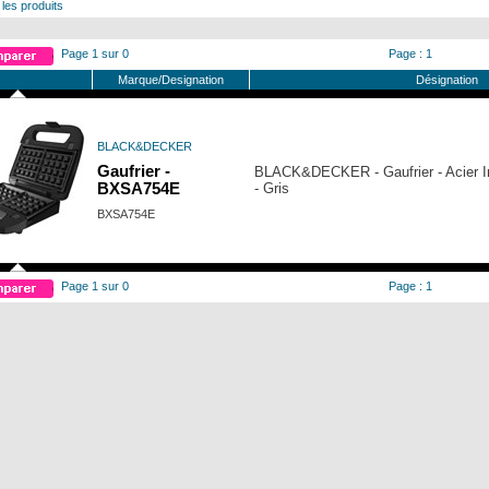
 les produits
Page 1 sur 0
Page : 1
Marque/Designation
Désignation
BLACK&DECKER
Gaufrier -
BLACK&DECKER - Gaufrier - Acier In
BXSA754E
- Gris
BXSA754E
Page 1 sur 0
Page : 1