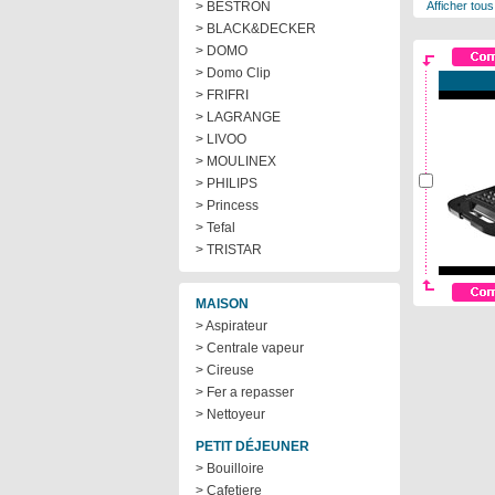
> BESTRON
Afficher tous
> BLACK&DECKER
> DOMO
> Domo Clip
> FRIFRI
> LAGRANGE
> LIVOO
> MOULINEX
> PHILIPS
> Princess
> Tefal
> TRISTAR
MAISON
> Aspirateur
> Centrale vapeur
> Cireuse
> Fer a repasser
> Nettoyeur
PETIT DÉJEUNER
> Bouilloire
> Cafetiere