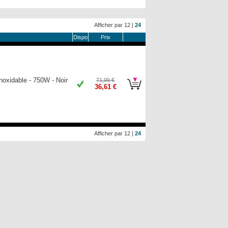
Afficher par
12
|
24
Dispo
Prix
oxidable - 750W - Noir
71,99 €
36,61 €
Afficher par
12
|
24