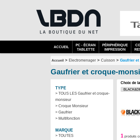
PC - ÉCRAN
PÉRIPHÉRIQUE
C
ACCUEIL
TABLETTE
IMPRESSION
RES
>
>
>
Electromenager
Cuisson
Gaufrier e
Accueil
Gaufrier et croque-mo
Choix de l
TYPE
> TOUS LES Gaufrier et croque-
monsieur
> Croque Monsieur
> Gaufrier
> Multifonction
MARQUE
1
> TOUTES
produits c