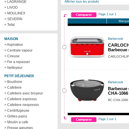
> LAGRANGE
Afficher tous les produits
> LIVOO
> MOULINEX
Page 1 sur 1
> SEVERIN
Marque
> Tefal
MAISON
Barbecook
> Aspirateur
CARLOCHI
Barbecue 
> Centrale vapeur
> Cireuse
CARLOCHILI
> Fer a repasser
> Nettoyeur
PETIT DÉJEUNER
> Bouilloire
Barbecook
> Cafetiere
Barbecue d
CHA-1066
> Cafetiere avec broyeur
> Cafetiere expresso
BC-CHA-1066
> Cafetiere nespresso
> Centrifugeuse
> Grilles-pains
Page 1 sur 1
> Moulin a cafe
> Presse agrumes