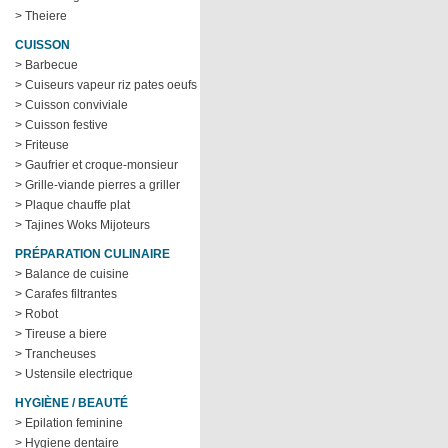
> Theiere
CUISSON
> Barbecue
> Cuiseurs vapeur riz pates oeufs
> Cuisson conviviale
> Cuisson festive
> Friteuse
> Gaufrier et croque-monsieur
> Grille-viande pierres a griller
> Plaque chauffe plat
> Tajines Woks Mijoteurs
PRÉPARATION CULINAIRE
> Balance de cuisine
> Carafes filtrantes
> Robot
> Tireuse a biere
> Trancheuses
> Ustensile electrique
HYGIÈNE / BEAUTÉ
> Epilation feminine
> Hygiene dentaire