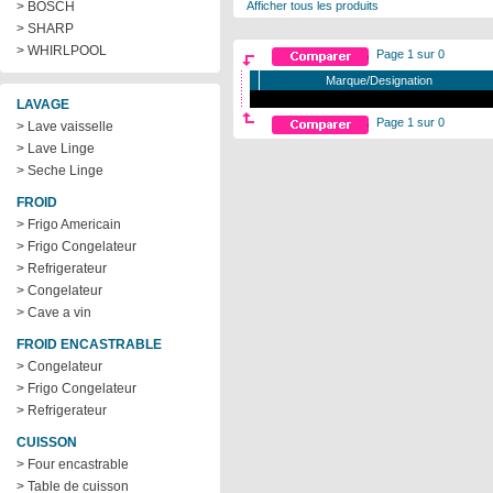
> BOSCH
Afficher tous les produits
> SHARP
> WHIRLPOOL
Page 1 sur 0
Marque/Designation
LAVAGE
Page 1 sur 0
> Lave vaisselle
> Lave Linge
> Seche Linge
FROID
> Frigo Americain
> Frigo Congelateur
> Refrigerateur
> Congelateur
> Cave a vin
FROID ENCASTRABLE
> Congelateur
> Frigo Congelateur
> Refrigerateur
CUISSON
> Four encastrable
> Table de cuisson