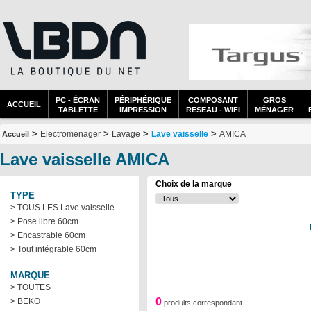
PC - ÉCRAN
PÉRIPHÉRIQUE
COMPOSANT
GROS
ACCUEIL
TABLETTE
IMPRESSION
RESEAU - WIFI
MÉNAGER
>
>
>
>
Electromenager
Lavage
Lave vaisselle
AMICA
Accueil
Lave vaisselle AMICA
Choix de la marque
TYPE
> TOUS LES Lave vaisselle
> Pose libre 60cm
> Encastrable 60cm
> Tout intégrable 60cm
MARQUE
> TOUTES
0
> BEKO
produits correspondant