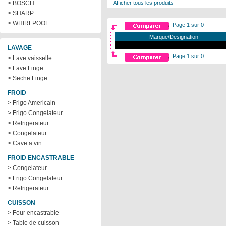
> BOSCH
Afficher tous les produits
> SHARP
> WHIRLPOOL
Page 1 sur 0
Marque/Designation
LAVAGE
Page 1 sur 0
> Lave vaisselle
> Lave Linge
> Seche Linge
FROID
> Frigo Americain
> Frigo Congelateur
> Refrigerateur
> Congelateur
> Cave a vin
FROID ENCASTRABLE
> Congelateur
> Frigo Congelateur
> Refrigerateur
CUISSON
> Four encastrable
> Table de cuisson