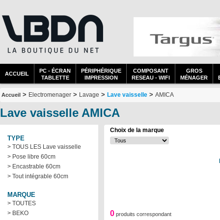
PC - ÉCRAN
PÉRIPHÉRIQUE
COMPOSANT
GROS
ACCUEIL
TABLETTE
IMPRESSION
RESEAU - WIFI
MÉNAGER
>
>
>
>
Electromenager
Lavage
Lave vaisselle
AMICA
Accueil
Lave vaisselle AMICA
Choix de la marque
TYPE
> TOUS LES Lave vaisselle
> Pose libre 60cm
> Encastrable 60cm
> Tout intégrable 60cm
MARQUE
> TOUTES
0
> BEKO
produits correspondant