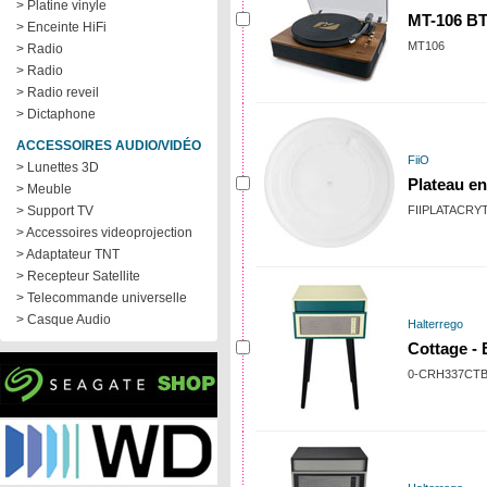
> Platine vinyle
MT-106 B
> Enceinte HiFi
MT106
> Radio
> Radio
> Radio reveil
> Dictaphone
ACCESSOIRES AUDIO/VIDÉO
FiiO
> Lunettes 3D
Plateau en
> Meuble
> Support TV
FIIPLATACRY
> Accessoires videoprojection
> Adaptateur TNT
> Recepteur Satellite
> Telecommande universelle
> Casque Audio
Halterrego
Cottage -
0-CRH337CT