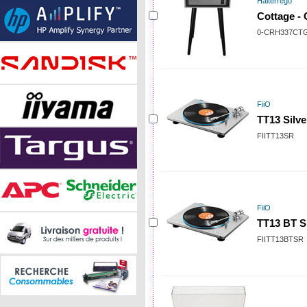
Halterrego
Cottage - 
0-CRH337CT
FiiO
TT13 Silve
FIITT13SR
FiiO
TT13 BT Si
FIITT13BTSR