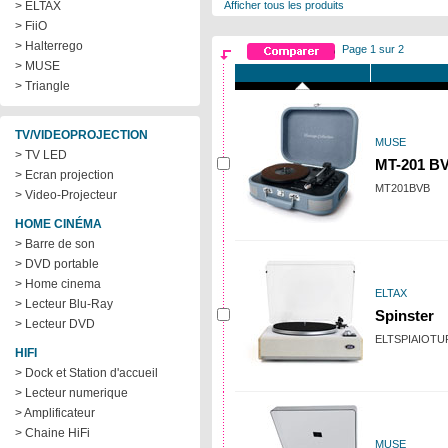
> ELTAX
Afficher tous les produits
> FiiO
> Halterrego
Page 1 sur 2
> MUSE
> Triangle
TV/VIDEOPROJECTION
MUSE
> TV LED
MT-201 B
> Ecran projection
MT201BVB
> Video-Projecteur
HOME CINÉMA
> Barre de son
> DVD portable
> Home cinema
ELTAX
> Lecteur Blu-Ray
Spinster
> Lecteur DVD
ELTSPIAIOT
HIFI
> Dock et Station d'accueil
> Lecteur numerique
> Amplificateur
> Chaine HiFi
MUSE