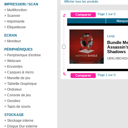
Afficher tous les produits
IMPRESSION / SCAN
> Multifonction
Page 1 sur 0
> Scanner
Marque
> Imprimante
> Etiqueteuse
ECRAN
Lexip
> Moniteur
Bundle Me
Assassin’
PÉRIPHÉRIQUES
Shadows
> Peripherique d'entree
UBXLXBOX02
> Webcam
> Enceintes
> Casques & micro
Page 1 sur 0
> Manette de jeu
> Tablette Graphique
> Onduleur
> Console de jeu
> Goodies
> Tapis de souris
STOCKAGE
> Stockage interne
> Disque Dur externe