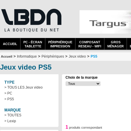
PC - ÉCRAN
PÉRIPHÉRIQUE
COMPOSANT
GROS
ACCUEIL
TABLETTE
IMPRESSION
RESEAU - WIFI
MÉNAGER
>
>
>
>
Informatique
Périphériques
Jeux video
PS5
Accueil
Jeux video PS5
Choix de la marque
TYPE
> TOUS LES Jeux video
> PC
> PS5
MARQUE
> TOUTES
> Lexip
1
produits correspondant