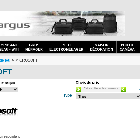
OMPOSANT
GROS
PETIT
MAISON
PHOTO
EAU - WIFI
MÉNAGER
ELECTROMÉNAGER
DÉCORATION
CAMÉRA
>
de jeu
MICROSOFT
OFT
Choix du prix
a marque
Faites glisser les curseurs
D
Type
orrespondant