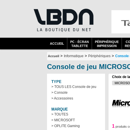
PC - ÉCRAN
PÉRIPHÉRIQUE
C
ACCUEIL
TABLETTE
IMPRESSION
RES
>
>
>
Informatique
Périphériques
Console 
Accueil
Console de jeu MICROS
Choix de l
TYPE
> TOUS LES Console de jeu
> Console
> Accessoires
MARQUE
> TOUTES
> MICROSOFT
1
> OPLITE Gaming
produits c