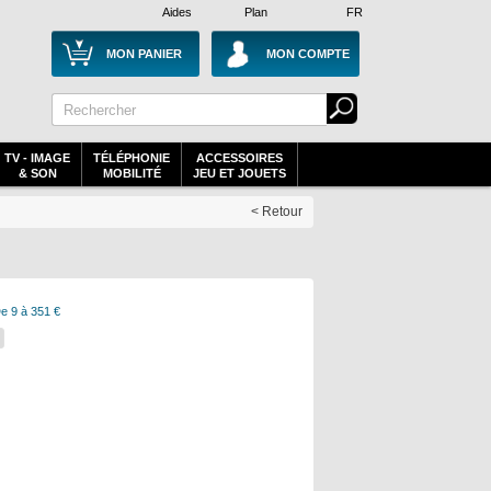
Aides
Plan
FR
MON PANIER
MON COMPTE
TV - IMAGE
TÉLÉPHONIE
ACCESSOIRES
& SON
MOBILITÉ
JEU ET JOUETS
< Retour
e 9 à 351 €