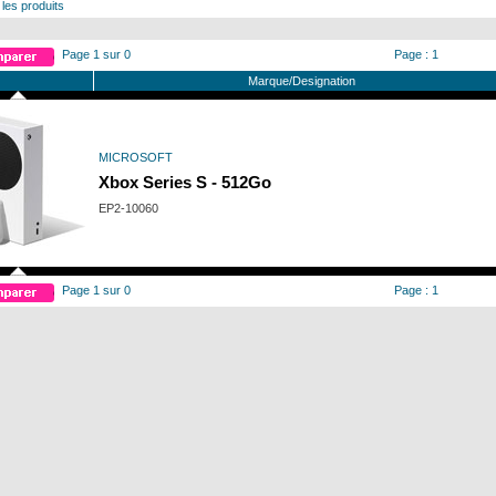
 les produits
Page 1 sur 0
Page : 1
Marque/Designation
MICROSOFT
Xbox Series S - 512Go
EP2-10060
Page 1 sur 0
Page : 1