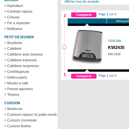
MAISON
Afficher tous les produits
> Aspirateur
> Centrale vapeur
Page 1 sur 0
> Cireuse
Marque/D
> Fer a repasser
> Nettoyeur
PETIT DÉJEUNER
TRISTAR
> Bouilloire
KW2435
> Cafetiere
> Cafetiere avec broyeur
KW 2435
> Cafetiere expresso
> Cafetiere nespresso
> Centrifugeuse
Page 1 sur 0
> Grilles-pains
> Moulin a cafe
> Presse agrumes
> Theiere
CUISSON
> Barbecue
> Cuiseurs vapeur riz pates oeufs
> Cuisson conviviale
> Cuisson festive