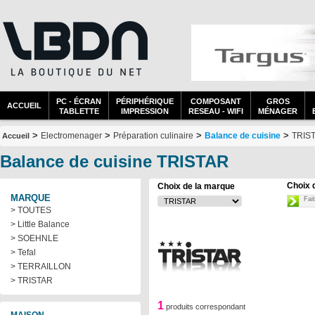
PC - ÉCRAN
PÉRIPHÉRIQUE
COMPOSANT
GROS
ACCUEIL
TABLETTE
IMPRESSION
RESEAU - WIFI
MÉNAGER
>
>
>
>
Electromenager
Préparation culinaire
Balance de cuisine
TRIS
Accueil
Balance de cuisine TRISTAR
Choix 
Choix de la marque
MARQUE
Fai
> TOUTES
> Little Balance
> SOEHNLE
> Tefal
> TERRAILLON
> TRISTAR
1
produits correspondant