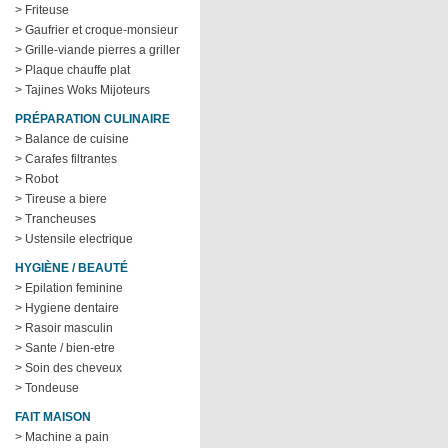
> Friteuse
> Gaufrier et croque-monsieur
> Grille-viande pierres a griller
> Plaque chauffe plat
> Tajines Woks Mijoteurs
PRÉPARATION CULINAIRE
> Balance de cuisine
> Carafes filtrantes
> Robot
> Tireuse a biere
> Trancheuses
> Ustensile electrique
HYGIÈNE / BEAUTÉ
> Epilation feminine
> Hygiene dentaire
> Rasoir masculin
> Sante / bien-etre
> Soin des cheveux
> Tondeuse
FAIT MAISON
> Machine a pain