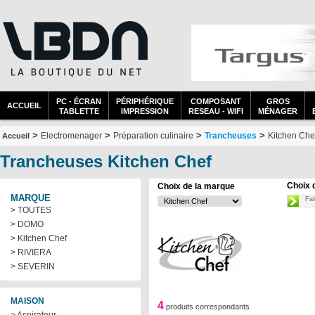
PC - ÉCRAN
PÉRIPHÉRIQUE
COMPOSANT
GROS
ACCUEIL
TABLETTE
IMPRESSION
RESEAU - WIFI
MÉNAGER
>
>
>
>
Electromenager
Préparation culinaire
Trancheuses
Kitchen Che
Accueil
Trancheuses Kitchen Chef
Choix 
Choix de la marque
MARQUE
Fai
> TOUTES
> DOMO
> Kitchen Chef
> RIVIERA
> SEVERIN
MAISON
4
produits correspondants