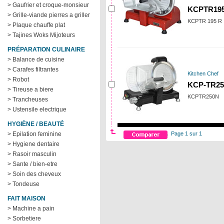
> Gaufrier et croque-monsieur
KCPTR19
> Grille-viande pierres a griller
KCPTR 195 R
> Plaque chauffe plat
> Tajines Woks Mijoteurs
PRÉPARATION CULINAIRE
> Balance de cuisine
> Carafes filtrantes
Kitchen Chef
> Robot
KCP-TR2
> Tireuse a biere
KCPTR250N
> Trancheuses
> Ustensile electrique
HYGIÈNE / BEAUTÉ
> Epilation feminine
Page 1 sur 1
> Hygiene dentaire
> Rasoir masculin
> Sante / bien-etre
> Soin des cheveux
> Tondeuse
FAIT MAISON
> Machine a pain
> Sorbetiere