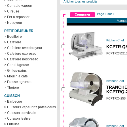
> Aspirateur
Afficher tous les produits
> Centrale vapeur
> Cireuse
Page 1 sur 1
> Fer a repasser
Marque
> Nettoyeur
PETIT DÉJEUNER
> Bouilloire
Kitchen Chef
> Cafetiere
KCPTR.Q5
> Cafetiere avec broyeur
> Cafetiere expresso
KCPTRQ5211
> Cafetiere nespresso
> Centrifugeuse
> Grilles-pains
> Moulin a cafe
Kitchen Chef
> Presse agrumes
TRANCHE
> Theiere
KCPTRQ-
CUISSON
KCPTRQ-258
> Barbecue
> Cuiseurs vapeur riz pates oeufs
> Cuisson conviviale
> Cuisson festive
> Friteuse
Kitchen Chef