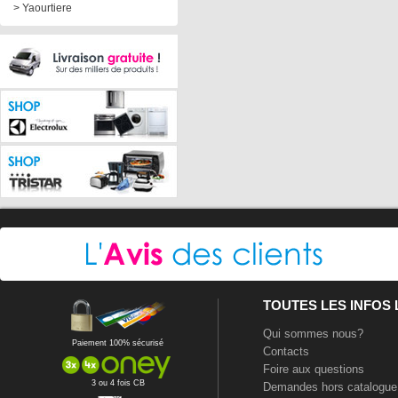
> Yaourtiere
TOUTES LES INFOS
Qui sommes nous?
Paiement 100% sécurisé
Contacts
Foire aux questions
3 ou 4 fois CB
Demandes hors catalogue