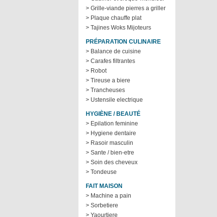
> Grille-viande pierres a griller
> Plaque chauffe plat
> Tajines Woks Mijoteurs
PRÉPARATION CULINAIRE
> Balance de cuisine
> Carafes filtrantes
> Robot
> Tireuse a biere
> Trancheuses
> Ustensile electrique
HYGIÈNE / BEAUTÉ
> Epilation feminine
> Hygiene dentaire
> Rasoir masculin
> Sante / bien-etre
> Soin des cheveux
> Tondeuse
FAIT MAISON
> Machine a pain
> Sorbetiere
> Yaourtiere