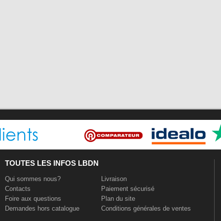
TOUTES LES INFOS LBDN
Qui sommes nous?
Livraison
Contacts
Paiement sécurisé
Foire aux questions
Plan du site
Demandes hors catalogue
Conditions générales de ventes