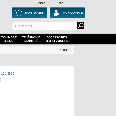
Aides
Plan
FR
MON PANIER
MON COMPTE
TV - IMAGE
TÉLÉPHONIE
ACCESSOIRES
& SON
MOBILITÉ
JEU ET JOUETS
< Retour
 10 à 363 €