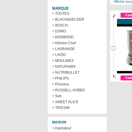
Afficher tous
MARQUE
> TOUTES
> BLACK&DECKER
> BOSCH
> DOMO
> KENWOOD
> Kitchen Chef
> LAGRANGE
> LIVOO
> MOULINEX
> NATURAMIX
> NUTRIBULLET
> PHILIPS
> Princess
> RUSSELL HOBBS
> Seb
> SWEET ALICE
> TRISTAR
MAISON
> Aspirateur