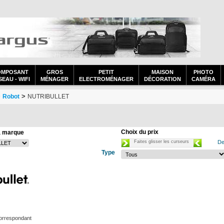
OMPOSANT
GROS
PETIT
MAISON
PHOTO
EAU - WIFI
MÉNAGER
ELECTROMÉNAGER
DÉCORATION
CAMÉRA
>
>
Robot
NUTRIBULLET
Choix du prix
a marque
Faites glisser les curseurs
De
Type
orrespondant