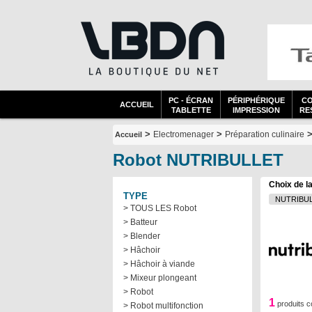
PC - ÉCRAN
PÉRIPHÉRIQUE
C
ACCUEIL
TABLETTE
IMPRESSION
RES
>
>
Electromenager
Préparation culinaire
Accueil
Robot NUTRIBULLET
Choix de l
TYPE
> TOUS LES Robot
> Batteur
> Blender
> Hâchoir
> Hâchoir à viande
> Mixeur plongeant
> Robot
1
produits c
> Robot multifonction