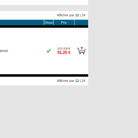
Afficher par
12
|
24
Dispo
Prix
127,19 €
arron
91,20 €
Afficher par
12
|
24