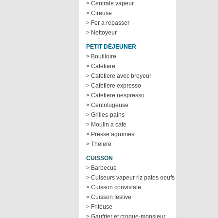
> Centrale vapeur
> Cireuse
> Fer a repasser
> Nettoyeur
PETIT DÉJEUNER
> Bouilloire
> Cafetiere
> Cafetiere avec broyeur
> Cafetiere expresso
> Cafetiere nespresso
> Centrifugeuse
> Grilles-pains
> Moulin a cafe
> Presse agrumes
> Theiere
CUISSON
> Barbecue
> Cuiseurs vapeur riz pates oeufs
> Cuisson conviviale
> Cuisson festive
> Friteuse
> Gaufrier et croque-monsieur