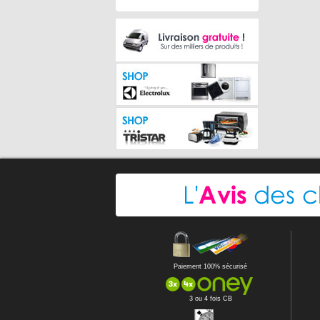
Paiement 100% sécurisé
3 ou 4 fois CB