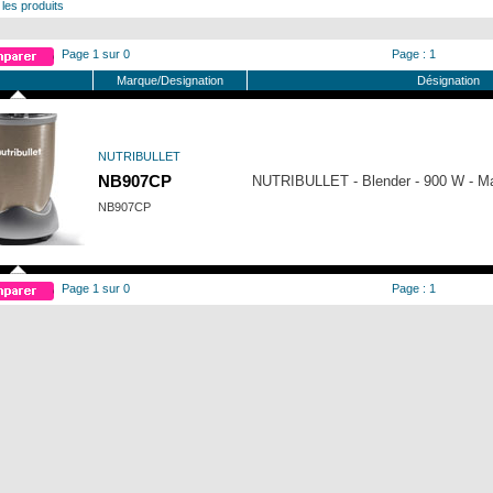
 les produits
Page 1 sur 0
Page : 1
Marque/Designation
Désignation
NUTRIBULLET
NB907CP
NUTRIBULLET - Blender - 900 W - M
NB907CP
Page 1 sur 0
Page : 1