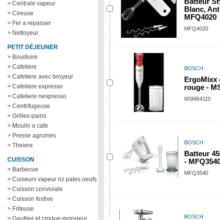
Batteur St
> Centrale vapeur
Blanc, Ant
> Cireuse
MFQ4020
> Fer a repasser
MFQ4020
> Nettoyeur
PETIT DÉJEUNER
> Bouilloire
> Cafetiere
BOSCH
> Cafetiere avec broyeur
ErgoMixx 
> Cafetiere expresso
rouge - M
> Cafetiere nespresso
MSM64110
> Centrifugeuse
> Grilles-pains
> Moulin a cafe
> Presse agrumes
BOSCH
> Theiere
Batteur 45
CUISSON
- MFQ354
> Barbecue
MFQ3540
> Cuiseurs vapeur riz pates oeufs
> Cuisson conviviale
> Cuisson festive
> Friteuse
BOSCH
> Gaufrier et croque-monsieur