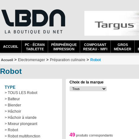
PC - ÉCRAN
PÉRIPHÉRIQUE
COMPOSANT
GROS
ACCUEIL
TABLETTE
IMPRESSION
RESEAU - WIFI
MÉNAGER
>
>
>
Electromenager
Préparation culinaire
Robot
Accueil
Robot
Choix de la marque
TYPE
> TOUS LES Robot
> Batteur
> Blender
> Hâchoir
> Hâchoir à viande
> Mixeur plongeant
> Robot
49
produits correspondants
> Robot multifonction