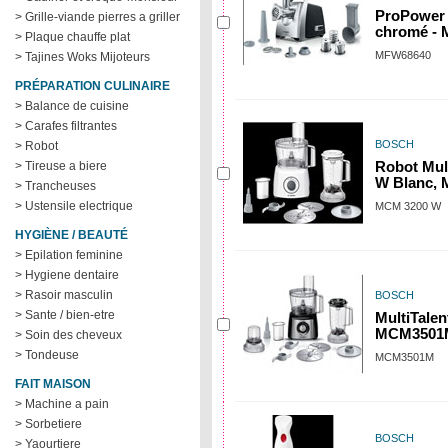
ProPower 
> Grille-viande pierres a griller
chromé -
> Plaque chauffe plat
MFW68640
> Tajines Woks Mijoteurs
PRÉPARATION CULINAIRE
> Balance de cuisine
> Carafes filtrantes
BOSCH
> Robot
> Tireuse a biere
Robot Mult
W Blanc,
> Trancheuses
> Ustensile electrique
MCM 3200 W
HYGIÈNE / BEAUTÉ
> Epilation feminine
> Hygiene dentaire
> Rasoir masculin
BOSCH
> Sante / bien-etre
MultiTalen
MCM3501
> Soin des cheveux
> Tondeuse
MCM3501M
FAIT MAISON
> Machine a pain
> Sorbetiere
BOSCH
> Yaourtiere