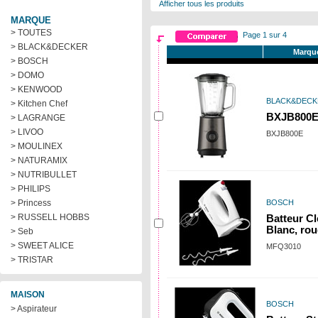
Afficher tous les produits
MARQUE
> TOUTES
Page 1 sur 4
> BLACK&DECKER
Marqu
> BOSCH
> DOMO
> KENWOOD
BLACK&DECK
> Kitchen Chef
BXJB800
> LAGRANGE
> LIVOO
BXJB800E
> MOULINEX
> NATURAMIX
> NUTRIBULLET
> PHILIPS
> Princess
BOSCH
> RUSSELL HOBBS
Batteur C
Blanc, ro
> Seb
> SWEET ALICE
MFQ3010
> TRISTAR
MAISON
BOSCH
> Aspirateur