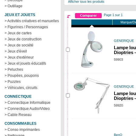
> Decoupe
Afficher tous les produits
> Outillage
JEUX ET JOUETS
Page 1 sur 1
> Activités créatives et manuelles
Marque/De
> Figurines / Personnages
> Jeux de cartes
> Jeux de construction
GENERIQUE
> Jeux de société
Lampe lou
> Jeux d'éveil
Dioptries
> Jeux d'extérieur
59903
> Jeux et jouets éducatifs
> Peluches
> Poupées, poupons
> Puzzles
GENERIQUE
> Véhicules, circuits
Lampe lou
CONNECTIQUE
Dioptries 
> Connectique Informatique
59920
> Connectique Audio/Video
> Cable Reseau
CONSOMMABLES
> Conso imprimantes
BenQ
> Nettoyage