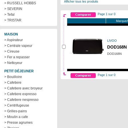
Afficher tous les produits
> RUSSELL HOBBS
> SEVERIN
Page 1 sur 0
> Tefal
> TRISTAR
Marque/
MAISON
> Aspirateur
LIVOO
> Centrale vapeur
DOD168N
> Cireuse
DOD168N
> Fer a repasser
> Nettoyeur
PETIT DÉJEUNER
Page 1 sur 0
> Bouilloire
> Cafetiere
> Cafetiere avec broyeur
> Cafetiere expresso
> Cafetiere nespresso
> Centrifugeuse
> Grilles-pains
> Moulin a cafe
> Presse agrumes