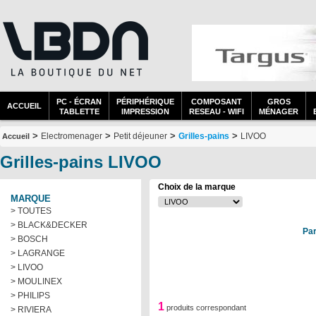
PC - ÉCRAN
PÉRIPHÉRIQUE
COMPOSANT
GROS
ACCUEIL
TABLETTE
IMPRESSION
RESEAU - WIFI
MÉNAGER
>
>
>
>
Electromenager
Petit déjeuner
Grilles-pains
LIVOO
Accueil
Grilles-pains LIVOO
Choix de la marque
MARQUE
> TOUTES
> BLACK&DECKER
Par
> BOSCH
> LAGRANGE
> LIVOO
> MOULINEX
> PHILIPS
1
produits correspondant
> RIVIERA