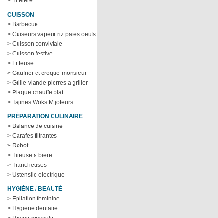
> Theiere
CUISSON
> Barbecue
> Cuiseurs vapeur riz pates oeufs
> Cuisson conviviale
> Cuisson festive
> Friteuse
> Gaufrier et croque-monsieur
> Grille-viande pierres a griller
> Plaque chauffe plat
> Tajines Woks Mijoteurs
PRÉPARATION CULINAIRE
> Balance de cuisine
> Carafes filtrantes
> Robot
> Tireuse a biere
> Trancheuses
> Ustensile electrique
HYGIÈNE / BEAUTÉ
> Epilation feminine
> Hygiene dentaire