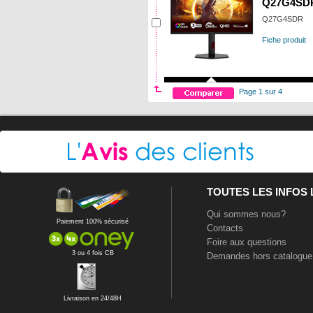
Q27G4SD
Q27G4SDR
Fiche produit
Page 1 sur 4
TOUTES LES INFOS
Qui sommes nous?
Paiement 100% sécurisé
Contacts
Foire aux questions
3 ou 4 fois CB
Demandes hors catalogue
Livraison en 24/48H