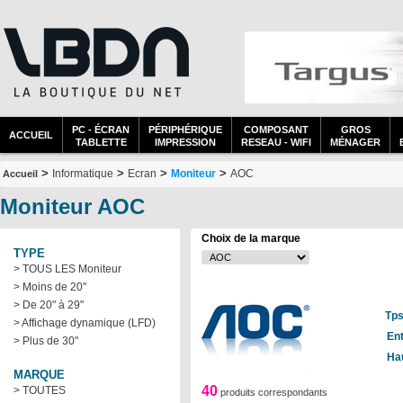
PC - ÉCRAN
PÉRIPHÉRIQUE
COMPOSANT
GROS
ACCUEIL
TABLETTE
IMPRESSION
RESEAU - WIFI
MÉNAGER
>
>
>
>
Informatique
Ecran
Moniteur
AOC
Accueil
Moniteur AOC
Choix de la marque
TYPE
> TOUS LES Moniteur
> Moins de 20"
> De 20" à 29"
Tps
> Affichage dynamique (LFD)
En
> Plus de 30"
Ha
MARQUE
40
> TOUTES
produits correspondants