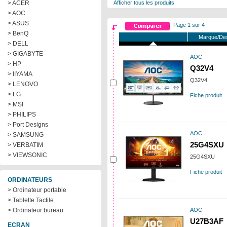
> ACER
Afficher tous les produits
> AOC
> ASUS
Page 1 sur 4
> BenQ
Marque/Des
> DELL
> GIGABYTE
AOC
> HP
Q32V4
> IIYAMA
Q32V4
> LENOVO
> LG
Fiche produit
> MSI
> PHILIPS
> Port Designs
AOC
> SAMSUNG
25G4SXU
> VERBATIM
> VIEWSONIC
25G4SXU
Fiche produit
ORDINATEURS
> Ordinateur portable
> Tablette Tactile
> Ordinateur bureau
AOC
U27B3AF
ECRAN