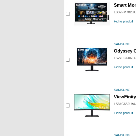
Smart Mo
LS32FM702U
Fiche produit
SAMSUNG
Odyssey 
LS27FG606E
Fiche produit
SAMSUNG
ViewFinit
LS34C652UA
Fiche produit
SAMSUNG