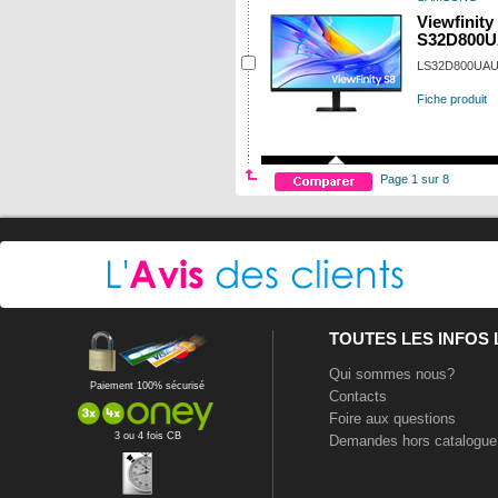
Viewfinit
S32D800
LS32D800UA
Fiche produit
Page 1 sur 8
TOUTES LES INFOS
Qui sommes nous?
Paiement 100% sécurisé
Contacts
Foire aux questions
3 ou 4 fois CB
Demandes hors catalogue