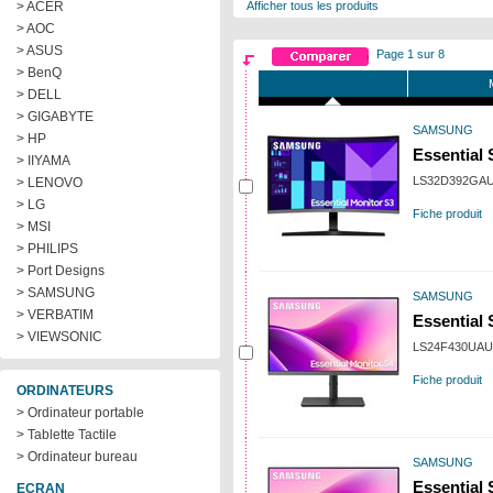
> ACER
Afficher tous les produits
> AOC
> ASUS
Page 1 sur 8
> BenQ
> DELL
> GIGABYTE
SAMSUNG
> HP
Essential
> IIYAMA
LS32D392GA
> LENOVO
> LG
Fiche produit
> MSI
> PHILIPS
> Port Designs
> SAMSUNG
SAMSUNG
> VERBATIM
Essential
> VIEWSONIC
LS24F430UA
Fiche produit
ORDINATEURS
> Ordinateur portable
> Tablette Tactile
> Ordinateur bureau
SAMSUNG
Essential
ECRAN