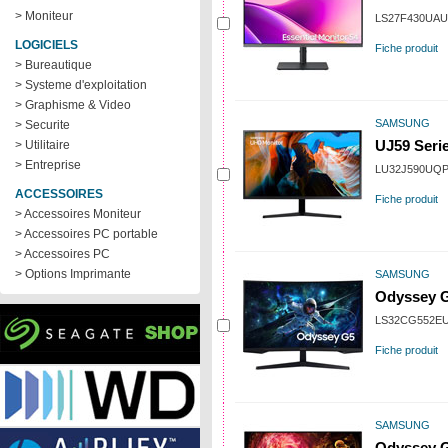
> Moniteur
LS27F430UA
LOGICIELS
Fiche produit
> Bureautique
> Systeme d'exploitation
> Graphisme & Video
SAMSUNG
> Securite
> Utilitaire
UJ59 Ser
> Entreprise
LU32J590UQ
ACCESSOIRES
Fiche produit
> Accessoires Moniteur
> Accessoires PC portable
> Accessoires PC
> Options Imprimante
SAMSUNG
Odyssey 
LS32CG552E
Fiche produit
SAMSUNG