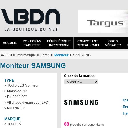
PC - ÉCRAN
PÉRIPHÉRIQUE
COMPOSANT
GROS
ACCUEIL
TABLETTE
IMPRESSION
RESEAU - WIFI
MÉNAGER
>
>
>
>
Informatique
Ecran
Moniteur
SAMSUNG
Accueil
Moniteur SAMSUNG
Choix de la marque
TYPE
> TOUS LES Moniteur
> Moins de 20"
> De 20" à 29"
Tps
> Affichage dynamique (LFD)
En
> Plus de 30"
Ha
MARQUE
88
> TOUTES
produits correspondants