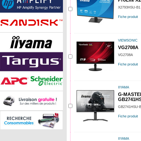
ProLite X
X2793HSU-B1
Fiche produit
VIEWSONIC
VG2708A
VG2708A
Fiche produit
IIYAMA
G-MASTER
GB2741H
GB2741HSU-
Fiche produit
IIYAMA