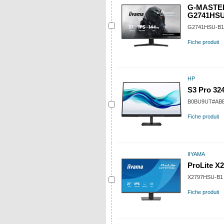
G-MASTER
G2741HSU
G2741HSU-B1
Fiche produit
HP
S3 Pro 32
B0BU9UT#AB
Fiche produit
IIYAMA
ProLite X
X2797HSU-B1
Fiche produit