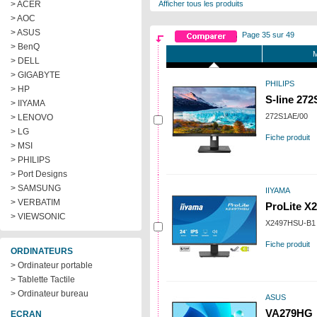
> ACER
Afficher tous les produits
> AOC
> ASUS
Page 35 sur 49
> BenQ
M
> DELL
> GIGABYTE
PHILIPS
> HP
S-line 27
> IIYAMA
272S1AE/00
> LENOVO
> LG
Fiche produit
> MSI
> PHILIPS
> Port Designs
> SAMSUNG
IIYAMA
> VERBATIM
ProLite X
> VIEWSONIC
X2497HSU-B1
Fiche produit
ORDINATEURS
> Ordinateur portable
> Tablette Tactile
> Ordinateur bureau
ASUS
VA279HG
ECRAN