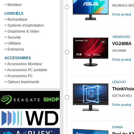
> Moniteur
90LM04J1-B0
LOGICIELS
Fiche produit
> Bureautique
> Systeme d'exploitation
> Graphisme & Video
VIEWSONIC
> Securite
> Utilitaire
VG2408A
> Entreprise
VG2408A
ACCESSOIRES
Fiche produit
> Accessoires Moniteur
> Accessoires PC portable
> Accessoires PC
> Options Imprimante
LENOVO
ThinkVisi
62F7KAT4EU
Fiche produit
IIYAMA