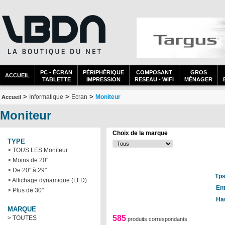
PC - ÉCRAN
PÉRIPHÉRIQUE
COMPOSANT
GROS
ACCUEIL
TABLETTE
IMPRESSION
RESEAU - WIFI
MÉNAGER
>
>
>
Informatique
Ecran
Moniteur
Accueil
Moniteur
Choix de la marque
TYPE
> TOUS LES Moniteur
> Moins de 20"
> De 20" à 29"
Tps
> Affichage dynamique (LFD)
En
> Plus de 30"
Ha
MARQUE
585
> TOUTES
produits correspondants