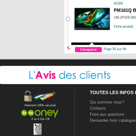
ACER
PM161Q B
UM.ZP1EE.B0
Fiche produit
Page 35 sur 49
TOUTES LES INFOS
Qui sommes nous?
Paiement 100% sécurisé
Contacts
Foire aux questions
3 ou 4 fois CB
Demandes hors catalogue