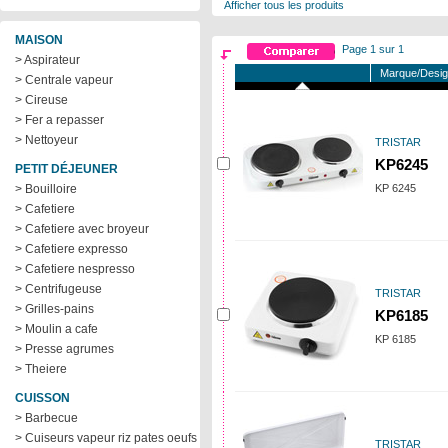
Afficher tous les produits
MAISON
Page 1 sur 1
> Aspirateur
Marque/Desig
> Centrale vapeur
> Cireuse
> Fer a repasser
> Nettoyeur
TRISTAR
KP6245
PETIT DÉJEUNER
> Bouilloire
KP 6245
> Cafetiere
> Cafetiere avec broyeur
> Cafetiere expresso
> Cafetiere nespresso
> Centrifugeuse
TRISTAR
> Grilles-pains
KP6185
> Moulin a cafe
KP 6185
> Presse agrumes
> Theiere
CUISSON
> Barbecue
> Cuiseurs vapeur riz pates oeufs
TRISTAR