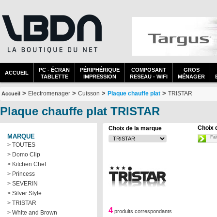
PC - ÉCRAN
PÉRIPHÉRIQUE
COMPOSANT
GROS
ACCUEIL
TABLETTE
IMPRESSION
RESEAU - WIFI
MÉNAGER
>
>
>
>
Electromenager
Cuisson
Plaque chauffe plat
TRISTAR
Accueil
Plaque chauffe plat TRISTAR
Choix 
Choix de la marque
MARQUE
Fai
> TOUTES
> Domo Clip
> Kitchen Chef
> Princess
> SEVERIN
> Silver Style
> TRISTAR
4
produits correspondants
> White and Brown