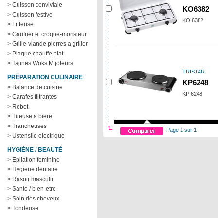
> Cuisson conviviale
KO6382
> Cuisson festive
KO 6382
> Friteuse
> Gaufrier et croque-monsieur
> Grille-viande pierres a griller
> Plaque chauffe plat
> Tajines Woks Mijoteurs
TRISTAR
PRÉPARATION CULINAIRE
KP6248
> Balance de cuisine
KP 6248
> Carafes filtrantes
> Robot
> Tireuse a biere
> Trancheuses
Page 1 sur 1
> Ustensile electrique
HYGIÈNE / BEAUTÉ
> Epilation feminine
> Hygiene dentaire
> Rasoir masculin
> Sante / bien-etre
> Soin des cheveux
> Tondeuse