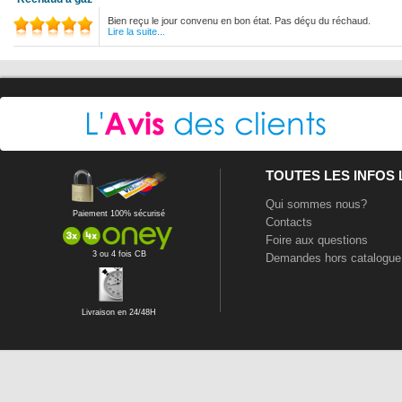
Bien reçu le jour convenu en bon état. Pas déçu du réchaud.
Lire la suite...
TOUTES LES INFOS
Qui sommes nous?
Paiement 100% sécurisé
Contacts
Foire aux questions
3 ou 4 fois CB
Demandes hors catalogue
Livraison en 24/48H