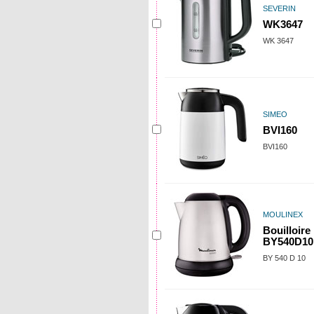
SEVERIN
WK3647
WK 3647
SIMEO
BVI160
BVI160
MOULINEX
Bouilloire 
BY540D10
BY 540 D 10