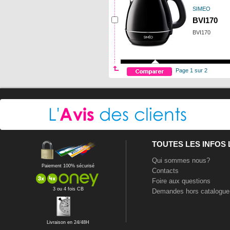
SIMEO
BVI170
BVI170
Page 1 sur 2
TOUTES LES INFOS
Qui sommes nous?
Paiement 100% sécurisé
Contacts
Foire aux questions
3 ou 4 fois CB
Demandes hors catalogue
Livraison en 24/48H