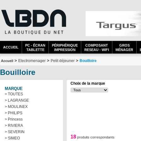
PC - ÉCRAN
PÉRIPHÉRIQUE
COMPOSANT
GROS
ACCUEIL
TABLETTE
IMPRESSION
RESEAU - WIFI
MÉNAGER
>
>
>
Electromenager
Petit déjeuner
Bouilloire
Accueil
Bouilloire
Choix de la marque
MARQUE
> TOUTES
> LAGRANGE
> MOULINEX
> PHILIPS
> Princess
> RIVIERA
> SEVERIN
18
produits correspondants
> SIMEO