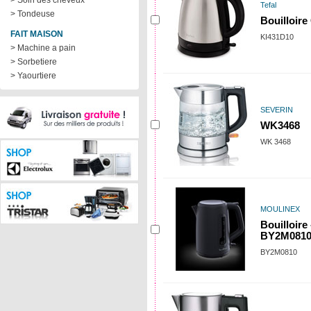
> Soin des cheveux
Tefal
> Tondeuse
Bouilloire
FAIT MAISON
KI431D10
> Machine a pain
> Sorbetiere
> Yaourtiere
SEVERIN
WK3468
WK 3468
MOULINEX
Bouilloire -
BY2M081
BY2M0810