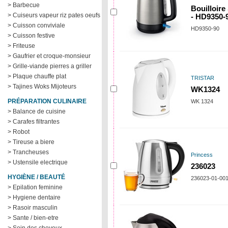
> Barbecue
Bouilloire 
> Cuiseurs vapeur riz pates oeufs
- HD9350-
> Cuisson conviviale
HD9350-90
> Cuisson festive
> Friteuse
> Gaufrier et croque-monsieur
> Grille-viande pierres a griller
> Plaque chauffe plat
TRISTAR
> Tajines Woks Mijoteurs
WK1324
PRÉPARATION CULINAIRE
WK 1324
> Balance de cuisine
> Carafes filtrantes
> Robot
> Tireuse a biere
> Trancheuses
Princess
> Ustensile electrique
236023
HYGIÈNE / BEAUTÉ
236023-01-00
> Epilation feminine
> Hygiene dentaire
> Rasoir masculin
> Sante / bien-etre