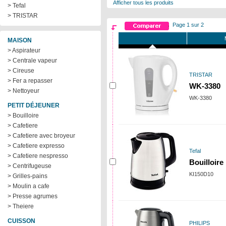
Afficher tous les produits
> Tefal
> TRISTAR
Page 1 sur 2
MAISON
> Aspirateur
> Centrale vapeur
> Cireuse
TRISTAR
> Fer a repasser
WK-3380
> Nettoyeur
WK-3380
PETIT DÉJEUNER
> Bouilloire
> Cafetiere
> Cafetiere avec broyeur
> Cafetiere expresso
Tefal
> Cafetiere nespresso
Bouilloire
> Centrifugeuse
KI150D10
> Grilles-pains
> Moulin a cafe
> Presse agrumes
> Theiere
CUISSON
PHILIPS